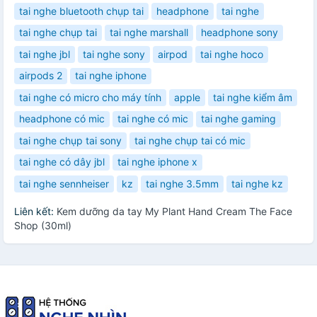
tai nghe bluetooth chụp tai
headphone
tai nghe
tai nghe chụp tai
tai nghe marshall
headphone sony
tai nghe jbl
tai nghe sony
airpod
tai nghe hoco
airpods 2
tai nghe iphone
tai nghe có micro cho máy tính
apple
tai nghe kiểm âm
headphone có mic
tai nghe có mic
tai nghe gaming
tai nghe chụp tai sony
tai nghe chụp tai có mic
tai nghe có dây jbl
tai nghe iphone x
tai nghe sennheiser
kz
tai nghe 3.5mm
tai nghe kz
Liên kết:
Kem dưỡng da tay My Plant Hand Cream The Face
Shop (30ml)