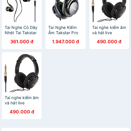
Tai Nghe Có Dây
Tai Nghe Kiểm
Tai nghe kiểm âm
Nhét Tai Takstar
Âm Takstar Pro
và hát live
TS-2260 - Hàng
82 – Hàng Chính
Takstar HD2000
361.000 đ
1.947.000 đ
490.000 đ
Chính Hãng
Hãng
Tai nghe kiểm âm
và hát live
Takstar HD2000
490.000 đ
- Hàng Chính
Hãng