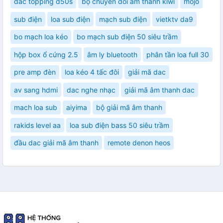
dac topping d50s
bộ chuyển đổi âm thanh kiwi
mojo
sub điện
loa sub điện
mạch sub điện
vietktv da9
bo mạch loa kéo
bo mạch sub điện 50 siêu trầm
hộp box ổ cứng 2.5
âm ly bluetooth
phân tần loa full 30
pre amp đèn
loa kéo 4 tấc đôi
giải mã dac
av sang hdmi
dac nghe nhạc
giải mã âm thanh dac
mach loa sub
aiyima
bộ giải mã âm thanh
rakids level aa
loa sub điện bass 50 siêu trầm
đầu dac giải mã âm thanh
remote denon heos