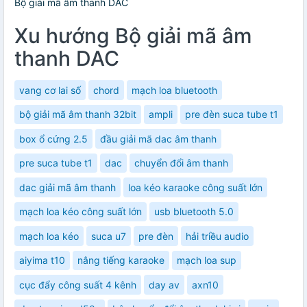
Bộ giải mã âm thanh DAC
Xu hướng Bộ giải mã âm
thanh DAC
vang cơ lai số
chord
mạch loa bluetooth
bộ giải mã âm thanh 32bit
ampli
pre đèn suca tube t1
box ổ cứng 2.5
đầu giải mã dac âm thanh
pre suca tube t1
dac
chuyển đổi âm thanh
dac giải mã âm thanh
loa kéo karaoke công suất lớn
mạch loa kéo công suất lớn
usb bluetooth 5.0
mạch loa kéo
suca u7
pre đèn
hải triều audio
aiyima t10
nâng tiếng karaoke
mạch loa sup
cục đẩy công suất 4 kênh
day av
axn10