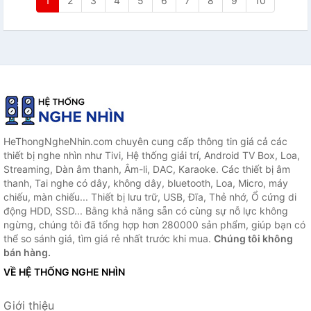
1
2
3
4
5
6
7
8
9
10
HeThongNgheNhin.com chuyên cung cấp thông tin giá cả các
thiết bị nghe nhìn như Tivi, Hệ thống giải trí, Android TV Box, Loa,
Streaming, Dàn âm thanh, Âm-li, DAC, Karaoke. Các thiết bị âm
thanh, Tai nghe có dây, không dây, bluetooth, Loa, Micro, máy
chiếu, màn chiếu... Thiết bị lưu trữ, USB, Đĩa, Thẻ nhớ, Ổ cứng di
động HDD, SSD... Bằng khả năng sẵn có cùng sự nỗ lực không
ngừng, chúng tôi đã tổng hợp hơn 280000 sản phẩm, giúp bạn có
thể so sánh giá, tìm giá rẻ nhất trước khi mua.
Chúng tôi không
bán hàng.
VỀ HỆ THỐNG NGHE NHÌN
Giới thiệu