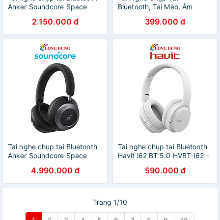
Anker Soundcore Space
Bluetooth, Tai Mèo, Âm
One A3035 - Hàng chính
Thanh Trong Trẻo, sống
2.150.000 đ
399.000 đ
hãng
động W39 - Hàng Chính
Hãng
Tai nghe chụp tai Bluetooth
Tai nghe chụp tai Bluetooth
Anker Soundcore Space
Havit i62 BT 5.0 HVBT-I62 -
One Pro A3062 - Hàng chính
Hàng chính hãng
4.990.000 đ
590.000 đ
hãng
Trang 1/10