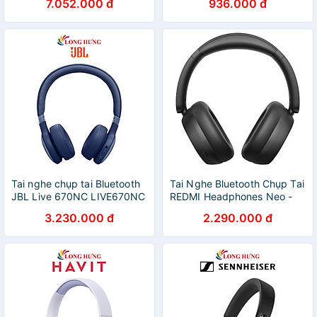
7.052.000 đ
936.000 đ
Tai nghe chụp tai Bluetooth
Tai Nghe Bluetooth Chụp Tai
JBL Live 670NC LIVE670NC
REDMI Headphones Neo -
- Hàng chính hãng
GiaPhucStore | Hàng Chính
3.230.000 đ
2.290.000 đ
Hãng