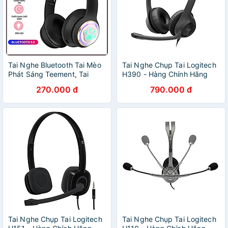
Tai Nghe Bluetooth Tai Mèo
Tai Nghe Chụp Tai Logitech
Phát Sáng Teement, Tai
H390 - Hàng Chính Hãng
Nghe Không Dây, Tai Nghe
270.000 đ
790.000 đ
Chụp Tai Bluetooth 5.3, Đèn
Led Và Âm Bass Mạnh Mẽ -
Hàng Chính Hãng
Tai Nghe Chụp Tai Logitech
Tai Nghe Chụp Tai Logitech