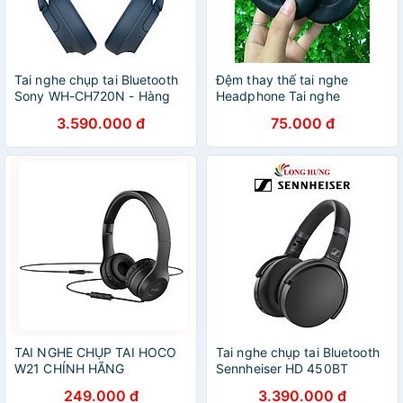
Tai nghe chụp tai Bluetooth
Đệm thay thế tai nghe
Sony WH-CH720N - Hàng
Headphone Tai nghe
chính hãng
bluetooth chụp tai
3.590.000 đ
75.000 đ
Rockspace O2 - Hàng chính
hãng
TAI NGHE CHỤP TAI HOCO
Tai nghe chụp tai Bluetooth
W21 CHÍNH HÃNG
Sennheiser HD 450BT
SEBT4 - Hàng chính hãng
249.000 đ
3.390.000 đ