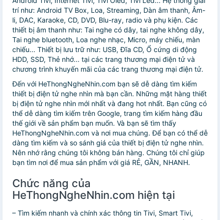
Android Tivi, Internet Tivi, Tivi Oled, Tivi Led... Hệ thống giải
trí như: Android TV Box, Loa, Streaming, Dàn âm thanh, Âm-
li, DAC, Karaoke, CD, DVD, Blu-ray, radio và phụ kiện. Các
thiết bị âm thanh như: Tai nghe có dây, tai nghe không dây,
Tai nghe bluetooth, Loa nghe nhạc, Micro, máy chiếu, màn
chiếu... Thiết bị lưu trữ như: USB, Đĩa CD, Ổ cứng di động
HDD, SSD, Thẻ nhớ... tại các trang thương mại điện tử và
chương trình khuyến mãi của các trang thương mại điện tử.
Đến với HeThongNgheNhin.com bạn sẽ dễ dàng tìm kiếm
thiết bị điện tử nghe nhìn mà bạn cần. Những mặt hàng thiết
bị điện tử nghe nhìn mới nhất và đang hot nhất. Bạn cũng có
thể dễ dàng tìm kiếm trên Google, trang tìm kiếm hàng đầu
thế giới về sản phẩm bạn muốn. Và bạn sẽ tìm thấy
HeThongNgheNhin.com và nơi mua chúng. Để bạn có thể dễ
dàng tìm kiếm và so sánh giá của thiết bị điện tử nghe nhìn.
Nên nhớ rằng chúng tôi không bán hàng. Chúng tôi chỉ giúp
bạn tìm nơi để mua sản phẩm với giá RẺ, GẦN, NHANH.
Chức năng của
HeThongNgheNhin.com hiện tại
– Tìm kiếm nhanh và chính xác thông tin Tivi, Smart Tivi,