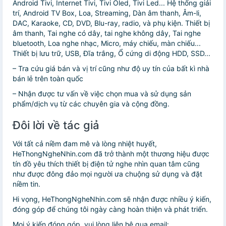
Android Tivi, Internet Tivi, Tivi Oled, Tivi Led... Hệ thống giải
trí, Android TV Box, Loa, Streaming, Dàn âm thanh, Âm-li,
DAC, Karaoke, CD, DVD, Blu-ray, radio, và phụ kiện. Thiết bị
âm thanh, Tai nghe có dây, tai nghe không dây, Tai nghe
bluetooth, Loa nghe nhạc, Micro, máy chiếu, màn chiếu...
Thiết bị lưu trữ, USB, Đĩa trắng, Ổ cứng di động HDD, SSD...
– Tra cứu giá bán và vị trí cũng như độ uy tín của bất kì nhà
bán lẻ trên toàn quốc
– Nhận được tư vấn về việc chọn mua và sử dụng sản
phẩm/dịch vụ từ các chuyên gia và cộng đồng.
Đôi lời về tác giả
Với tất cả niềm đam mê và lòng nhiệt huyết,
HeThongNgheNhin.com đã trở thành một thương hiệu được
tín đồ yêu thích thiết bị điện tử nghe nhìn quan tâm cũng
như được đông đảo mọi người ưa chuộng sử dụng và đặt
niềm tin.
Hi vọng, HeThongNgheNhin.com sẽ nhận được nhiều ý kiến,
đóng góp để chúng tôi ngày càng hoàn thiện và phát triển.
Mọi ý kiến đóng góp, vui lòng liên hệ qua email: