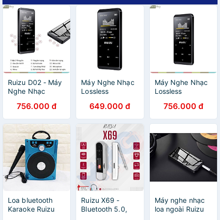
Ruizu D02 - Máy
Máy Nghe Nhạc
Máy Nghe Nhạc
Nghe Nhạc
Lossless
Lossless
Bluetooth HIFI
Bluetooth Ruizu
Bluetooth Ruizu
756.000 đ
649.000 đ
756.000 đ
Lossless - Hàng
D02 8GB (2018)
D02 - Hàng
Chính Hãng
Chính Hãng
Loa bluetooth
Ruizu X69 -
Máy nghe nhạc
Karaoke Ruizu
Bluetooth 5.0,
loa ngoài Ruizu
P88 hỗ trợ thẻ
Nghe Nhạc Mp3,
D02 4GB Không