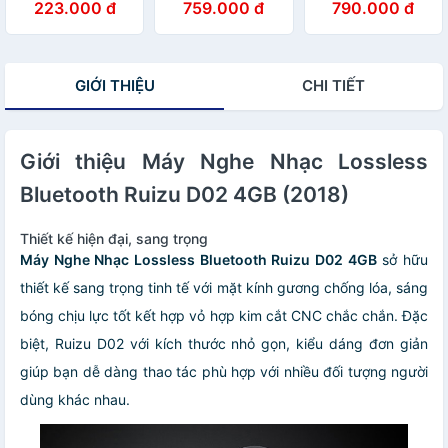
223.000 đ
759.000 đ
790.000 đ
nhớ/USB/AUX/FM/jack
Hỗ Trợ Đa Định
Bluetooth / D02
6.5mm - Tặng
Dạng MP3 WMA
8GB có Bluetooth
kèm micro
APE FLAC WAV,
- Hàng Chính
karaoke (nhiều
FM Radio, Ghi
Hãng
GIỚI THIỆU
CHI TIẾT
màu) Hàng Chính
Âm, Vòng Lặp A-
Hãng
B, Đồng Hồ Báo
Thức, Hỗ Trợ Thẻ
Nhớ Lên Tới
Giới thiệu Máy Nghe Nhạc Lossless
128Gb, Pin
280mAh 28 Giờ,
Bluetooth Ruizu D02 4GB (2018)
Màn Hình Cảm
Ứng, Hỗ Trợ Đa
Ngôn Ngữ, Nhỏ
Thiết kế hiện đại, sang trọng
Gọn - Hàng Nhập
Máy Nghe Nhạc Lossless Bluetooth Ruizu D02 4GB
sở hữu
khẩu
thiết kế sang trọng tinh tế với mặt kính gương chống lóa, sáng
bóng chịu lực tốt kết hợp vỏ hợp kim cắt CNC chắc chắn. Đặc
biệt, Ruizu D02 với kích thước nhỏ gọn, kiểu dáng đơn giản
giúp bạn dễ dàng thao tác phù hợp với nhiều đối tượng người
dùng khác nhau.