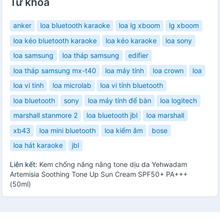
Từ khóa
anker
loa bluetooth karaoke
loa lg xboom
lg xboom
loa kéo bluetooth karaoke
loa kéo karaoke
loa sony
loa samsung
loa tháp samsung
edifier
loa tháp samsung mx-t40
loa máy tính
loa crown
loa
loa vi tinh
loa microlab
loa vi tính bluetooth
loa bluetooth
sony
loa máy tính để bàn
loa logitech
marshall stanmore 2
loa bluetooth jbl
loa marshall
xb43
loa mini bluetooth
loa kiểm âm
bose
loa hát karaoke
jbl
Liên kết:
Kem chống nắng nâng tone dịu da Yehwadam
Artemisia Soothing Tone Up Sun Cream SPF50+ PA+++
(50ml)