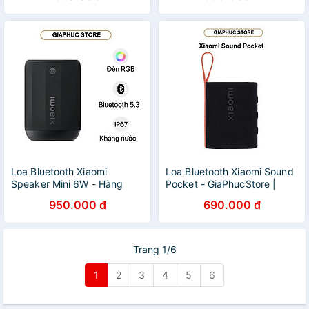
Loa Bluetooth Xiaomi
Loa Bluetooth Xiaomi Sound
Speaker Mini 6W - Hàng
Pocket - GiaPhucStore |
chính hãng
Hàng Chính Hãng
950.000 đ
690.000 đ
Trang 1/6
1
2
3
4
5
6