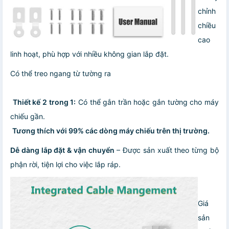
chỉnh
chiều
cao
linh hoạt, phù hợp với nhiều không gian lắp đặt.
Có thể treo ngang từ tường ra
️
Thiết kế 2 trong 1:
Có thể gắn trần hoặc gắn tường cho máy
chiếu gần.
️
Tương thích với 99% các dòng máy chiếu trên thị trường.
Dễ dàng lắp đặt & vận chuyển
– Được sản xuất theo từng bộ
phận rời, tiện lợi cho việc lắp ráp.
Giá
sản