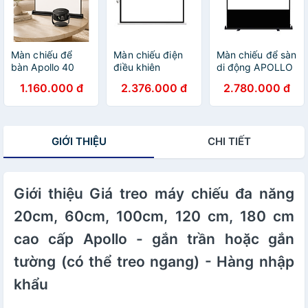
Màn chiếu để
Màn chiếu điện
Màn chiếu để sàn
bàn Apollo 40
điều khiên
di động APOLLO
inch, 50 inch,
remote Apollo/
tỷ lệ 4:3, kéo tay,
1.160.000 đ
2.376.000 đ
2.780.000 đ
chuyên dành cho
Prima chính hãng
nhiều kích thước
máy chiếu mini,
kích thước 85
50-120 inch -
gọn nhẹ, di động
inch tới 300 inch
Hàng nhập khẩu
- Hàng nhập
- Hàng nhập
GIỚI THIỆU
CHI TIẾT
khẩu
khẩu
Giới thiệu Giá treo máy chiếu đa năng
20cm, 60cm, 100cm, 120 cm, 180 cm
cao cấp Apollo - gắn trần hoặc gắn
tường (có thể treo ngang) - Hàng nhập
khẩu