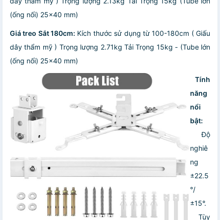
dây thẩm mỹ ) Trọng lượng 2.13kg Tải Trọng 15kg (Tube lớn
(ống nối) 25x40 mm)
Giá treo Sắt 180cm:
Kích thước sử dụng từ 100-180cm ( Giấu
dây thẩm mỹ ) Trọng lượng 2.71kg Tải Trọng 15kg - (Tube lớn
(ống nối) 25x40 mm)
️
Tính
năng
nổi
bật:
️ Độ
nghiê
ng
±22.5
°/
±15°.
️
Tùy