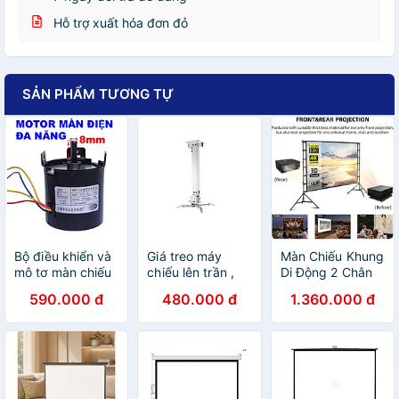
Hỗ trợ xuất hóa đơn đỏ
SẢN PHẨM TƯƠNG TỰ
Bộ điều khiển và
Giá treo máy
Màn Chiếu Khung
mô tơ màn chiếu
chiếu lên trần ,
Di Động 2 Chân
điện Apollo RF01,
phù hợp tất cả
Tripod Apollo
590.000 đ
480.000 đ
1.360.000 đ
dùng để sửa
các hãng máy
100-120 Inch, Tỷ
chữa màn chiếu
chiếu hiện nay (
Lệ 16:9 - Gấp
tất cả các hãng
hàng chính hãng
Gọn, Trình chiếu
có trên thị trường
)
ngoài trời - Hàng
( hàng chính
nhập khẩu
hãng )