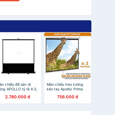
àn chiếu để sàn di
Màn chiếu treo tường
ộng APOLLO tỷ lệ 4:3,
kéo tay Apollo/ Prima
éo tay, nhiều kích
kích thước từ 84 inch
2.780.000 đ
756.000 đ
hước 50-120 inch -
đến 150inch tỉ lệ 4:3 -
àng nhập khẩu
Hàng nhập khẩu