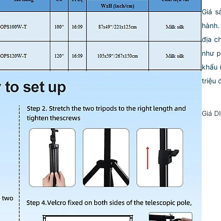
Giá s
hành.
địa c
như p
khẩu (
triệu 
Giá D