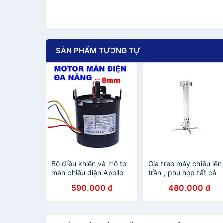
SẢN PHẨM TƯƠNG TỰ
Bộ điều khiển và mô tơ
Giá treo máy chiếu lên
màn chiếu điện Apollo
trần , phù hợp tất cả
RF01, dùng để sửa chữa
các hãng máy chiếu
590.000 đ
480.000 đ
màn chiếu tất cả các
hiện nay ( hàng chính
hãng có trên thị trường (
hãng )
hàng chính hãng )