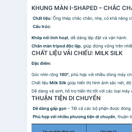
KHUNG MÀN I-SHAPED – CHẮC CH
️
Chất liệu:
Ống thép chắc chắn, nhẹ, có khả năng c
️
Cấu trúc:
Khớp nối linh hoạt
, dễ dàng lắp đặt và vận hành.
Chân màn tripod độc lập
, giúp đứng vững trên nhiề
CHẤT LIỆU VẢI CHIẾU: MILK SILK
Đặc điểm:
Góc nhìn rộng
160°
, phù hợp với nhiều dòng máy ch
Chất liệu
Milk Silk
giúp hiển thị hình ảnh sắc nét, đ
Dễ dàng vệ sinh, hỗ trợ hiển thị tốt với các loại máy
THUẬN TIỆN DI CHUYỂN
️
Dễ dàng gấp gọn
– Tất cả các bộ phận được đóng gó
️
Phù hợp với nhiều phương tiện di chuyển
, thuận t