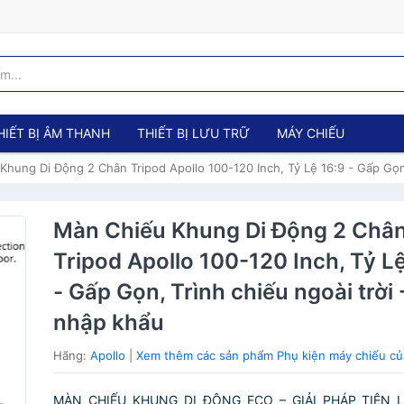
HIẾT BỊ ÂM THANH
THIẾT BỊ LƯU TRỮ
MÁY CHIẾU
Khung Di Động 2 Chân Tripod Apollo 100-120 Inch, Tỷ Lệ 16:9 - Gấp Gọn,
Màn Chiếu Khung Di Động 2 Châ
Tripod Apollo 100-120 Inch, Tỷ L
- Gấp Gọn, Trình chiếu ngoài trời
nhập khẩu
Hãng:
Apollo
|
Xem thêm các sản phẩm Phụ kiện máy chiếu củ
MÀN CHIẾU KHUNG DI ĐỘNG ECO – GIẢI PHÁP TIỆN 