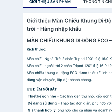
GIỚI THIỆU
SẢN PHẨM
THÔNG TIN
CHI
Giới thiệu Màn Chiếu Khung Di Độ
trời - Hàng nhập khẩu
MÀN CHIẾU KHUNG DI ĐỘNG ECO – 
Kích thước:
Màn chiếu Ngoài Trời 2 chân Tripod 100" tỉ lệ 16:9 
Màn chiếu ngoài trời 2 chân Tripod 120" tỉ lệ 16:9 
Màn chiếu khung di động ECO được thiết kế linh ho
dàng vận chuyển, lắp đặt nhanh chóng.
ƯU ĐIỂM NỔI BẬT:
️
Thiết kế gọn nhẹ
– Các linh kiện thu nhỏ, xếp gọn ti
️
Dễ dàng sử dụng
– Thao tác đơn giản, phù hợp với 
️
Giá thành hợp lý
, phù hợp cho cá nhân và doanh n