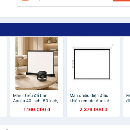
Màn chiếu để bàn
Màn chiếu điện điều
M
Apollo 40 inch, 50 inch,
khiên remote Apollo/
đ
chuyên dành cho máy
Prima chính hãng kích
k
1.160.000 đ
2.376.000 đ
chiếu mini, gọn nhẹ, di
thước 85 inch tới 300
t
động - Hàng nhập khẩu
inch - Hàng nhập khẩu
H