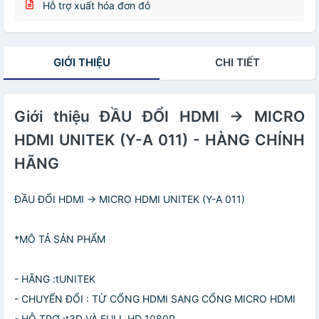
Hỗ trợ xuất hóa đơn đỏ
GIỚI THIỆU
CHI TIẾT
Giới thiệu ĐẦU ĐỔI HDMI -> MICRO
HDMI UNITEK (Y-A 011) - HÀNG CHÍNH
HÃNG
ĐẦU ĐỔI HDMI -> MICRO HDMI UNITEK (Y-A 011)
*MÔ TẢ SẢN PHẨM
- HÃNG :tUNITEK
- CHUYỂN ĐỔI : TỪ CỔNG HDMI SANG CỔNG MICRO HDMI
- HỖ TRỢ :t3D VÀ FULL HD 1080P