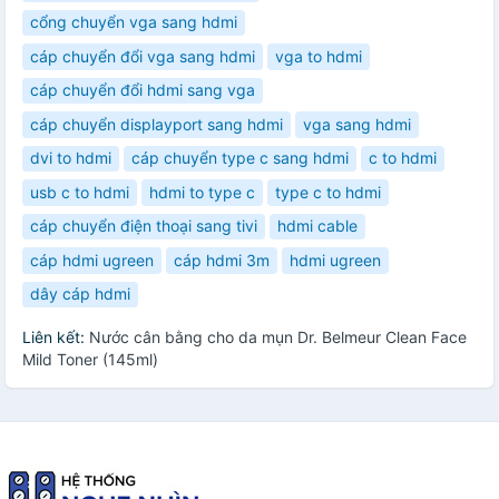
cổng chuyển vga sang hdmi
cáp chuyển đổi vga sang hdmi
vga to hdmi
cáp chuyển đổi hdmi sang vga
cáp chuyển displayport sang hdmi
vga sang hdmi
dvi to hdmi
cáp chuyển type c sang hdmi
c to hdmi
usb c to hdmi
hdmi to type c
type c to hdmi
cáp chuyển điện thoại sang tivi
hdmi cable
cáp hdmi ugreen
cáp hdmi 3m
hdmi ugreen
dây cáp hdmi
Liên kết:
Nước cân bằng cho da mụn Dr. Belmeur Clean Face
Mild Toner (145ml)