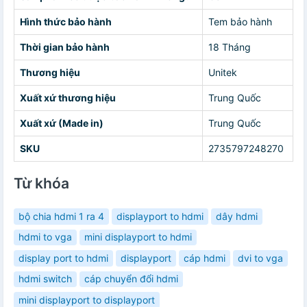
Hình thức bảo hành
Tem bảo hành
Thời gian bảo hành
18 Tháng
Thương hiệu
Unitek
Xuất xứ thương hiệu
Trung Quốc
Xuất xứ (Made in)
Trung Quốc
SKU
2735797248270
Từ khóa
bộ chia hdmi 1 ra 4
displayport to hdmi
dây hdmi
hdmi to vga
mini displayport to hdmi
display port to hdmi
displayport
cáp hdmi
dvi to vga
hdmi switch
cáp chuyển đổi hdmi
mini displayport to displayport