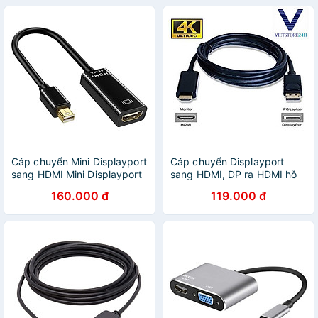
Cáp chuyển Mini Displayport
Cáp chuyển Displayport
sang HDMI Mini Displayport
sang HDMI, DP ra HDMI hỗ
To HDMI Cáp Chuyển
trợ 4K 30hz/ 1080p 60hz
160.000 đ
119.000 đ
Thunderbolt To HDMI - Hàng
cáp dài 1m8
Nhập Khẩu - Giao Màu Ngẫu
Nhiên