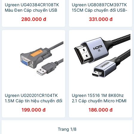
Ugreen UG40384CR108TK
Ugreen UG80897CM397TK
Màu Đen Cáp chuyển USB
15CM Cáp chuyển đổi USB-
3.0 sang 2.5inch Sata không
A sang USB-C audio +
280.000 đ
331.000 đ
có cổng nguồn phụ - HÀNG
3.5mm audio Màu Đen -
CHÍNH HÃNG
HÀNG CHÍNH HÃNG
Ugreen UG20201CR104TK
Ugreen 15516 1M 8K60hz
1.5M Cáp tín hiệu chuyển đổi
2.1 Cáp chuyển Micro HDMI
USB 2.0 sang COM âm
sang HDMI dây bọc dù
199.000 đ
186.000 đ
RS232 cao cấp - HÀNG
HD164 20015516 - Hàng
CHÍNH HÃNG
chính hãng
Trang 1/8