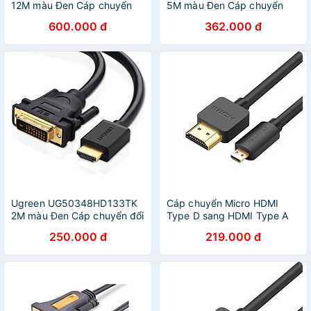
12M màu Đen Cáp chuyển
5M màu Đen Cáp chuyển
đổi HDMI sang DVI 24 + 1
đổi HDMI sang DVI 24 + 1
600.000 đ
362.000 đ
thuần đồng - HÀNG CHÍNH
thuần đồng - HÀNG CHÍNH
HÃNG
HÃNG
Ugreen UG50348HD133TK
Cáp chuyển Micro HDMI
2M màu Đen Cáp chuyển đổi
Type D sang HDMI Type A
HDMI sang DVI 24 + 1 thuần
Dài 3M UGREEN HD127
250.000 đ
219.000 đ
đồng - HÀNG CHÍNH HÃNG
30104 - Hàng chính hãng