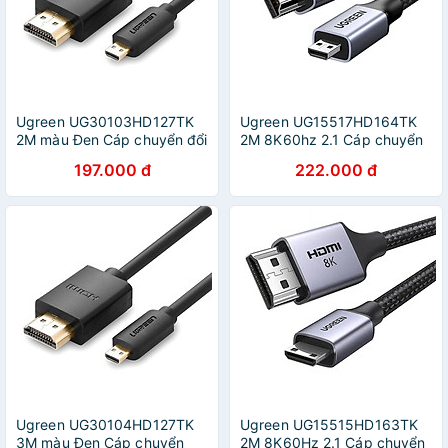
Ugreen UG30103HD127TK
Ugreen UG15517HD164TK
2M màu Đen Cáp chuyển đổi
2M 8K60hz 2.1 Cáp chuyển
Micro HDMI sang HDMI
Micro HDMI sang HDMI dây
197.000 đ
222.000 đ
thuần đồng - HÀNG CHÍNH
bọc dù - HÀNG CHÍNH
HÃNG
HÃNG
Ugreen UG30104HD127TK
Ugreen UG15515HD163TK
3M màu Đen Cáp chuyển
2M 8K60Hz 2.1 Cáp chuyển