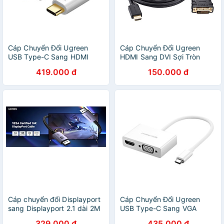
Cáp Chuyển Đổi Ugreen
Cáp Chuyển Đổi Ugreen
USB Type-C Sang HDMI
HDMI Sang DVI Sợi Tròn
30841 (1.5m) - Hàng Chính
11150 1.5m - Hàng Chính
419.000 đ
150.000 đ
Hãng
Hãng
Cáp chuyển đổi Displayport
Cáp Chuyển Đổi Ugreen
sang Displayport 2.1 dài 2M
USB Type-C Sang VGA
Ugreen 15384 DP118 -
HDMI 30843 (15cm) - Hàng
329.000 đ
435.000 đ