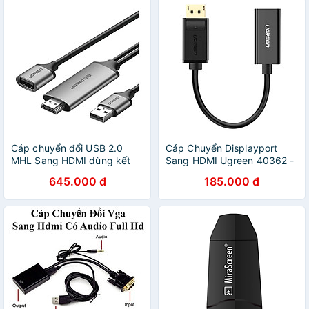
Cáp chuyển đổi USB 2.0
Cáp Chuyển Displayport
MHL Sang HDMI dùng kết
Sang HDMI Ugreen 40362 -
nối điện thoại, máy tính bảng
Hàng Chính Hãng
645.000 đ
185.000 đ
ra Màn Hình, Tivi, Máy Chiếu
dây dài 1.5M màu Xám
Ugreen UNW50291CM151
hàng chính hãng