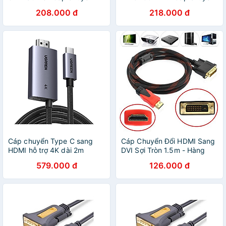
đổi Micro HDMI sang HDMI
Mini HDMI sang HDMI dây
208.000 đ
218.000 đ
thuần đồng - HÀNG CHÍNH
bọc dù - HÀNG CHÍNH
HÃNG
HÃNG
Cáp chuyển Type C sang
Cáp Chuyển Đổi HDMI Sang
HDMI hỗ trợ 4K dài 2m
DVI Sợi Tròn 1.5m - Hàng
Ugreen 55330 CM675 -
Chính Hãng Cáp HDMI to
579.000 đ
126.000 đ
Hàng chính hãng
DVI (24+1) dài 1.5m - Giao
Màu Ngẫu Nhiên - CÁP
HDMI DISPLAYPORT