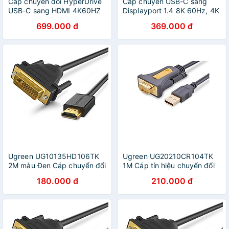
Cáp chuyển đổi HyperDrive
Cáp chuyển USB-C sang
USB-C sang HDMI 4K60HZ
Displayport 1.4 8K 60Hz, 4K
(8FT/2,5M) – Thiết kế bền
240Hz dài 2m Ugreen
699.000 đ
369.000 đ
bỉ, hàng chính hãng
25158 - Hàng chính hãng
Ugreen UG10135HD106TK
Ugreen UG20210CR104TK
2M màu Đen Cáp chuyển đổi
1M Cáp tín hiệu chuyển đổi
HDMI sang DVI 24 + 1 thuần
USB 2.0 sang COM RS232
180.000 đ
210.000 đ
đồng - HÀNG CHÍNH HÃNG
cao cấp - HÀNG CHÍNH
HÃNG