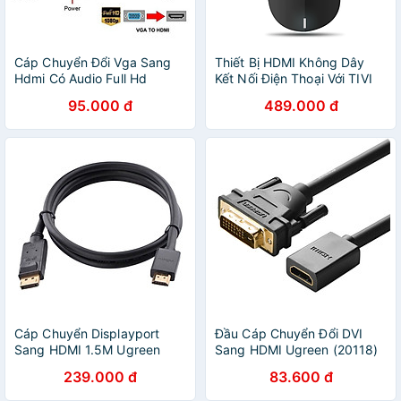
Cáp Chuyển Đổi Vga Sang
Thiết Bị HDMI Không Dây
Hdmi Có Audio Full Hd
Kết Nối Điện Thoại Với TIVI
FULL HD 4K 2.4 Ghz
95.000 đ
489.000 đ
MiraScreen K6 - Hàng Nhập
Khẩu
Cáp Chuyển Displayport
Đầu Cáp Chuyển Đổi DVI
Sang HDMI 1.5M Ugreen
Sang HDMI Ugreen (20118)
10239 - Hàng Chính Hãng
- Hàng Chính Hãng
239.000 đ
83.600 đ