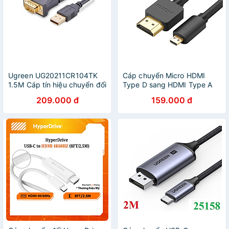
Ugreen UG20211CR104TK
Cáp chuyển Micro HDMI
1.5M Cáp tín hiệu chuyển đổi
Type D sang HDMI Type A
USB 2.0 sang COM RS232
Dài 2M UGREEN HD127
209.000 đ
159.000 đ
cao cấp - HÀNG CHÍNH
30103 - Hàng chính hãng
HÃNG