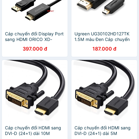
Cáp chuyển đổi Display Port
Ugreen UG30102HD127TK
sang HDMI ORICO XD-
1.5M màu Đen Cáp chuyển
DTH4-30-BK (3m)-Hàng
đổi Micro HDMI sang HDMI
397.000 đ
187.000 đ
chính hãng
thuần đồng - HÀNG CHÍNH
HÃNG
Cáp chuyển đổi HDMI sang
Cáp chuyển đổi HDMI sang
DVI-D (24+1) dài 10M
DVI-D (24+1) dài 5M
UGREEN HD106 10138 -
UGREEN HD106 10137 -