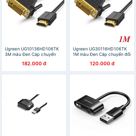
Ugreen UG10136HD106TK
Ugreen UG30116HD106TK
3M màu Đen Cáp chuyển
1M màu Đen Cáp chuyển đổi
đổi HDMI sang DVI 24 + 1
HDMI sang DVI 24 + 1 thuần
182.000 đ
120.000 đ
thuần đồng - HÀNG CHÍNH
đồng - HÀNG CHÍNH HÃNG
HÃNG