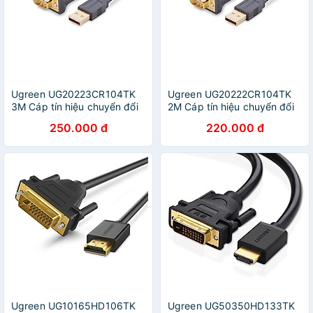
Ugreen UG20223CR104TK
Ugreen UG20222CR104TK
3M Cáp tín hiệu chuyển đổi
2M Cáp tín hiệu chuyển đổi
USB 2.0 sang COM RS232
USB 2.0 sang COM RS232
250.000 đ
220.000 đ
cao cấp - HÀNG CHÍNH
cao cấp - HÀNG CHÍNH
HÃNG
HÃNG
Ugreen UG10165HD106TK
Ugreen UG50350HD133TK