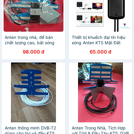
Anten trong nhà, để bàn
Thiết bị khuếch đại tín hiệu
chất lượng cao, bắt sóng
sóng Anten KTS Mặt Đất
siêu khoẻ
DVB-T2 dò được nhiều kênh,
98.000 đ
65.000 đ
đường truyền ổn định, hàng
nhập khẩu
Anten thông minh DVB-T2
Anten Trong Nhà, Tích Hợp
dùng cho tivi và đầu KTS
với TIVI & Đầu Thu KTS, DVB