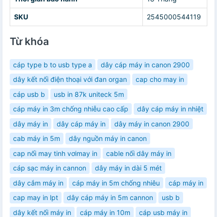
SKU
2545000544119
Từ khóa
cáp type b to usb type a
dây cáp máy in canon 2900
dây kết nối điện thoại với đan organ
cap cho may in
cáp usb b
usb in 87k uniteck 5m
cáp máy in 3m chống nhiễu cao cấp
dây cáp máy in nhiệt
dây máy in
dây cáp máy in
dây máy in canon 2900
cab máy in 5m
dây nguồn máy in canon
cap nối may tinh vơimay in
cable nối dây máy in
cáp sạc máy in cannon
dây máy in dài 5 mét
dây cắm máy in
cáp máy in 5m chống nhiêu
cáp máy in
cap may in lpt
dây cáp máy in 5m cannon
usb b
dây kết nối máy in
cáp máy in 10m
cáp usb máy in