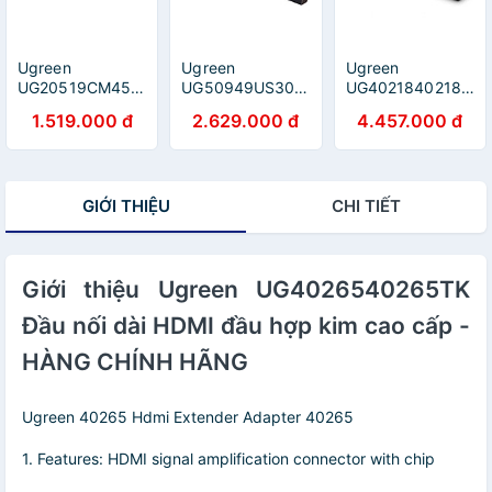
Ugreen
Ugreen
Ugreen
UG20519CM455TK
UG50949US300TK
UG4021840218TK
1080@60Hz 70m
1 in 10 Out 4k
Màu Đen Bộ chia
1.519.000 đ
2.629.000 đ
4.457.000 đ
Thiết bị kéo dài
30hz 1080p
HDMI 1 ra 16 hỗ
HDMI qua cáp
60hz HDMI
trợ phân giải
mạng Cat5e/6 -
Splitter Aluminum
FULL HD - HÀNG
HÀNG CHÍNH
alloy with 12v
CHÍNH HÃNG
GIỚI THIỆU
CHI TIẾT
HÃNG
adapter - HÀNG
CHÍNH HÃNG
Giới thiệu Ugreen UG4026540265TK
Đầu nối dài HDMI đầu hợp kim cao cấp -
HÀNG CHÍNH HÃNG
Ugreen 40265 Hdmi Extender Adapter 40265
1. Features: HDMI signal amplification connector with chip