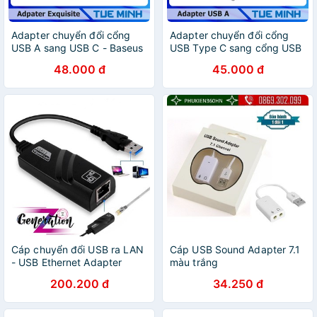
Adapter chuyển đổi cổng
Adapter chuyển đổi cổng
USB A sang USB C - Baseus
USB Type C sang cổng USB
Exquisite Type-C Male to
A - Baseus USB Male To
48.000 đ
45.000 đ
USB Female Adapter
Type-C Female Adapter
Converter
Converter
Cáp chuyển đổi USB ra LAN
Cáp USB Sound Adapter 7.1
- USB Ethernet Adapter
màu trắng
200.200 đ
34.250 đ