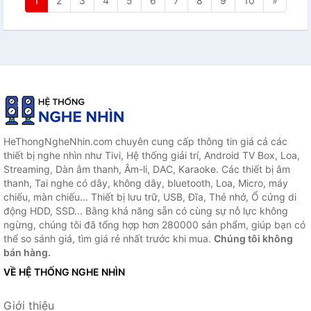
1
2
3
4
5
6
7
8
9
10
»
HeThongNgheNhin.com chuyên cung cấp thông tin giá cả các
thiết bị nghe nhìn như Tivi, Hệ thống giải trí, Android TV Box, Loa,
Streaming, Dàn âm thanh, Âm-li, DAC, Karaoke. Các thiết bị âm
thanh, Tai nghe có dây, không dây, bluetooth, Loa, Micro, máy
chiếu, màn chiếu... Thiết bị lưu trữ, USB, Đĩa, Thẻ nhớ, Ổ cứng di
động HDD, SSD... Bằng khả năng sẵn có cùng sự nỗ lực không
ngừng, chúng tôi đã tổng hợp hơn 280000 sản phẩm, giúp bạn có
thể so sánh giá, tìm giá rẻ nhất trước khi mua.
Chúng tôi không
bán hàng.
VỀ HỆ THỐNG NGHE NHÌN
Giới thiệu