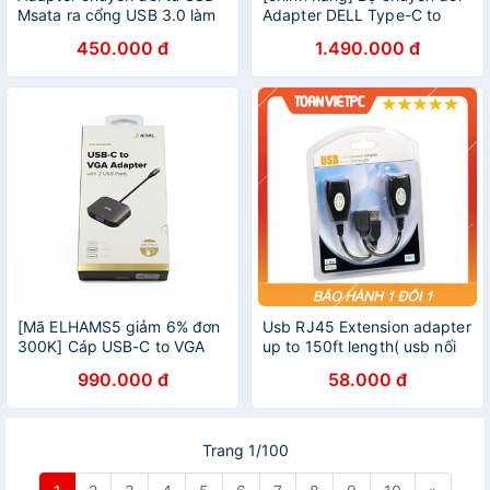
Msata ra cổng USB 3.0 làm
Adapter DELL Type-C to
ổ cứng di động .
VGA,HDMI,RJ45,USB DA200
450.000 đ
1.490.000 đ
[Mã ELHAMS5 giảm 6% đơn
Usb RJ45 Extension adapter
300K] Cáp USB-C to VGA
up to 150ft length( usb nối
Adapter JCPAL chính hãng
dài bằng cáp mạng lan rj45
990.000 đ
58.000 đ
kéo dài 45m)
Trang 1/100