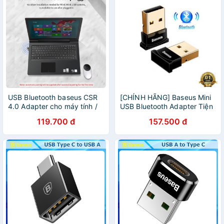
USB Bluetooth baseus CSR
[CHÍNH HÃNG] Baseus Mini
4.0 Adapter cho máy tính /
USB Bluetooth Adapter Tiện
Laptop Windows (USB
Ích Bluetooth 4.0 Cái Máy
119.700 đ
157.500 đ
Bluetooth Receiver Adapter)
Tính Âm Nhạc Receiver USB
Adapter Đối Với