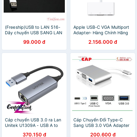
(Freeship)USB to LAN 516-
Apple USB-C VGA Multiport
Dây chuyển USB SANG LAN
Adapter- Hàng Chính Hãng
516-USB 2.0 ETHERNET
[Futureworld- APR]
99.000 đ
2.156.000 đ
ADAPTER
Cáp chuyển USB 3.0 ra Lan
Cáp Chuyển Đổi Type-C
Unitek U1309A - USB A to
Sang USB 3.0 VGA Adapter
Gigabit Ethernet 5Gbps
Cao Cấp
370.150 đ
200.600 đ
Adapter