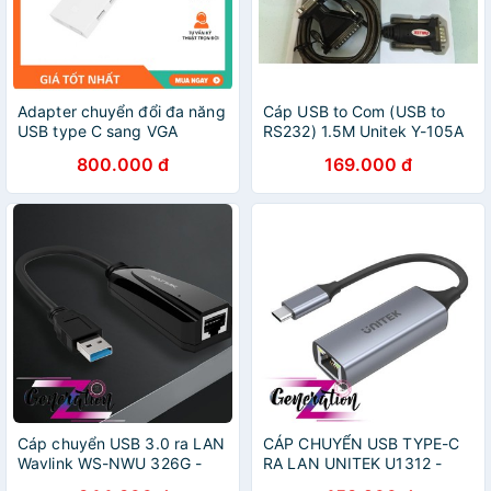
Adapter chuyển đổi đa năng
Cáp USB to Com (USB to
USB type C sang VGA
RS232) 1.5M Unitek Y-105A
Internet Xiaomi
kèm DB9F to DB25M
800.000 đ
169.000 đ
Adapter
Cáp chuyển USB 3.0 ra LAN
CÁP CHUYỂN USB TYPE-C
Wavlink WS-NWU 326G -
RA LAN UNITEK U1312 -
WAVLINK USB 3.0
USB-C to Gigabit Ethernet