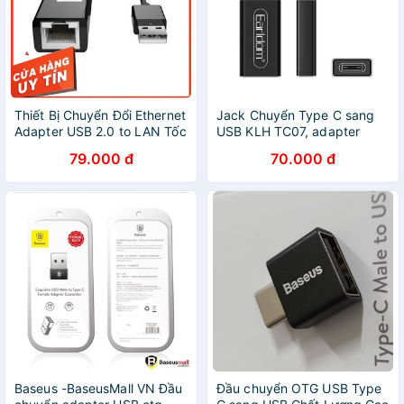
Thiết Bị Chuyển Đổi Ethernet
Jack Chuyển Type C sang
Adapter USB 2.0 to LAN Tốc
USB KLH TC07, adapter
Độ 10/100Mbps - USB to
chuyển typec android sang
79.000 đ
70.000 đ
LAN (RJ45)
usb 3.0 chính hãng Earldom
Baseus -BaseusMall VN Đầu
Đầu chuyển OTG USB Type