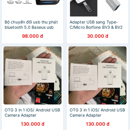
Bộ chuyển đổi usb thu phát
Adapter USB sang Type-
bluetooth 5.0 Baseus usb
C/Micro Borfone BV3 & BV2
adapter không dây cho
98.000 đ
30.000 đ
chuột bàn phím âm thanh
máy tính
OTG 3 in 1 iOS/ Android USB
OTG 3 in 1 iOS/ Android USB
Camera Adapter
Camera Adapter
130.000 đ
130.000 đ