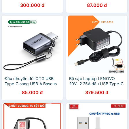
(TYPE C Male to USB Female
300.000 đ
87.000 đ
Cable Adapter Converter)
Đầu chuyển đổi OTG USB
Bộ sạc Laptop LENOVO
Type C sang USB A Baseus
20V- 2.25A đầu USB Type-C
(TYPE C Male to USB Female
- Adapter LENOVO 20V-
85.000 đ
379.500 đ
Cable Adapter Converter)
2.25A đầu USB Type-C