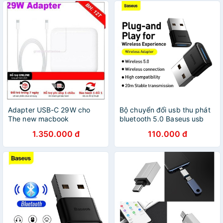
Adapter USB-C 29W cho
Bộ chuyển đổi usb thu phát
The new macbook
bluetooth 5.0 Baseus usb
adapter không dây cho
1.350.000 đ
110.000 đ
chuột bàn phím âm thanh
máy tính