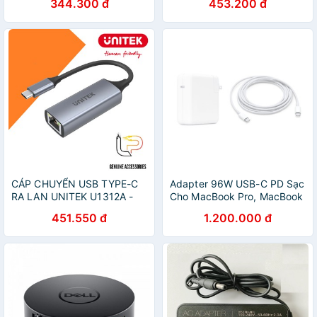
344.300 đ
453.200 đ
ETHERNET ADAPTER (WS -
5Gbps Aluminium Adapter
NWU326G)
CÁP CHUYỂN USB TYPE-C
Adapter 96W USB-C PD Sạc
RA LAN UNITEK U1312A -
Cho MacBook Pro, MacBook
USB-C to Gigabit Ethernet
Air, MacBook Cáp USB Type
451.550 đ
1.200.000 đ
5Gbps Aluminium Adapter
C 2M