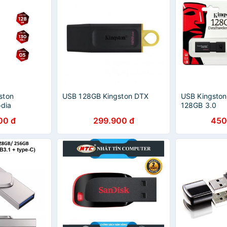
ston
USB 128GB Kingston DTX
USB Kingsto
odia
128GB 3.0
 3.2) - Hàng
00 đ
299.900 đ
450