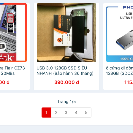
ra Flair CZ73
USB 3.0 128GB SSD SIÊU
ổ cứng di độ
 150MBs
NHANH (Bảo hành 36 tháng)
128GB (SDCZ
00 đ
390.000 đ
115
Trang 1/5
1
2
3
4
5