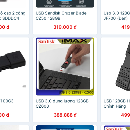
ộ cao 2 cổng
USB Sandisk Cruzer Blade
Usb 3.0 128G
sk SDDDC4
CZ50 128GB
JF700 (Đen)
8GB /256GB/
00 đ
319.000 đ
419
T100G3
USB 3.0 dung lượng 128GB
USB 128GB H
CZ600
Chính Hãng
00 đ
388.888 đ
499