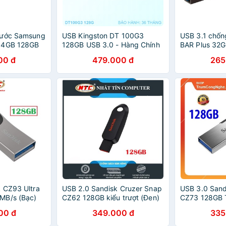
nước Samsung
USB Kingston DT 100G3
USB 3.1 chố
64GB 128GB
128GB USB 3.0 - Hàng Chính
BAR Plus 32
Hãng
00 đ
479.000 đ
265
 CZ93 Ultra
USB 2.0 Sandisk Cruzer Snap
USB 3.0 Sandi
MB/s (Bạc)
CZ62 128GB kiểu trượt (Đen)
CZ73 128GB 
00 đ
349.000 đ
335