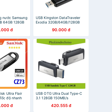
ng nước Samsung
USB Kingston DataTraveler
GB 64GB 128GB
Exodia 32GB/64GB/128GB
chuẩn 3.2 (DTX)
.000 đ
90.000 đ
sk Ultra Flair
USB OTG Ultra Dual Type-C
Tốc độ nhanh
3.1 128GB 150MB/s
.000 đ
420.555 đ