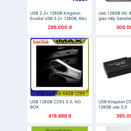
USB 3.2+ 128GB Kingston
Usb 128GB tốc đ
Exodia USB 3.2+ 128GB, Bảo
giao tiếp Sandi
Hành 5 Năm Hàng Chính
32GB/ 64GB/12
299.000 đ
306.0
Hãng
512GB
USB 128GB CZ93 3.0, NO
USB Kingston D
BOX
128GB usb 3.0
418.888 đ
395.0