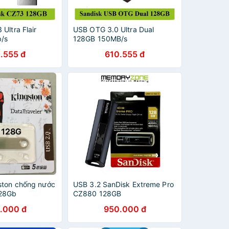
Ultra Flair
USB OTG 3.0 Ultra Dual
/s
128GB 150MB/s
.555 đ
610.555 đ
ston chống nước
USB 3.2 SanDisk Extreme Pro
128Gb
CZ880 128GB
SDCZ880128GG46
.000 đ
950.000 đ