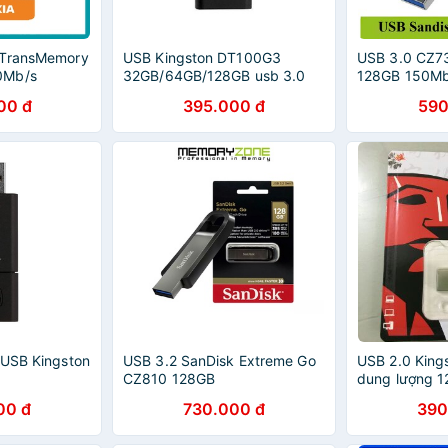
 TransMemory
USB Kingston DT100G3
USB 3.0 CZ73 
0Mb/s
32GB/64GB/128GB usb 3.0
128GB 150Mb
00 đ
395.000 đ
590
 USB Kingston
USB 3.2 SanDisk Extreme Go
USB 2.0 King
3
CZ810 128GB
dung lượng 
SDCZ810128GG46
00 đ
730.000 đ
390