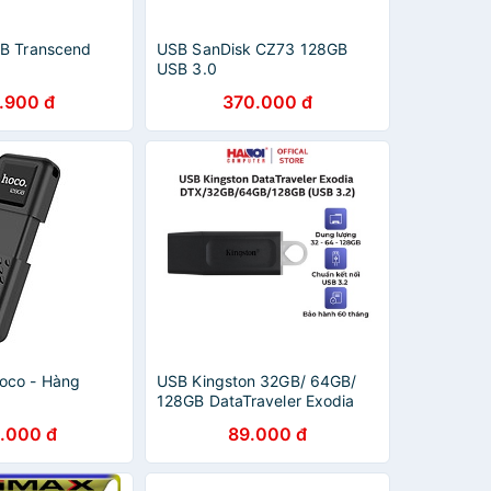
B Transcend
USB SanDisk CZ73 128GB
USB 3.0
.900 đ
370.000 đ
oco - Hàng
USB Kingston 32GB/ 64GB/
128GB DataTraveler Exodia
DTX/32GB/64GB/128GB (USB
.000 đ
89.000 đ
3.2) chuẩn kết nối USB 3.2