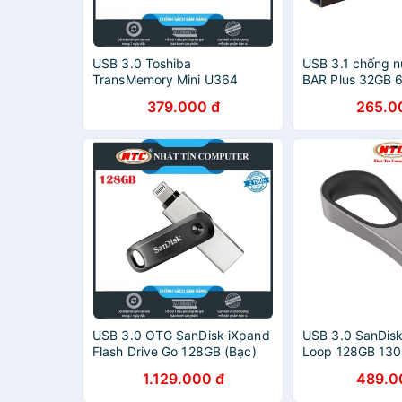
USB 3.0 Toshiba
USB 3.1 chống 
TransMemory Mini U364
BAR Plus 32GB 
128GB 120MB/s (Bạc)
379.000 đ
265.0
USB 3.0 OTG SanDisk iXpand
USB 3.0 SanDisk
Flash Drive Go 128GB (Bạc)
Loop 128GB 130
1.129.000 đ
489.0