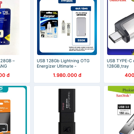
128GB –
USB 128Gb Lightning OTG
USB TYPE-C 
ÃNG
Energizer Ultimate -
128GB,tray
FOTL3U128R
00 đ
1.980.000 đ
400