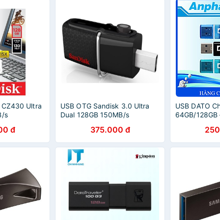
 CZ430 Ultra
USB OTG Sandisk 3.0 Ultra
USB DATO Ch
B/s
Dual 128GB 150MB/s
64GB/128GB 
Hãng
00 đ
375.000 đ
250