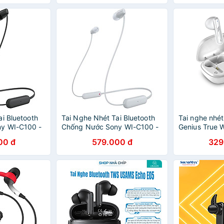
Dáng Độc Đá
Thanh Mềm Mư
Không Làm Nh
Nhập Khẩu -
i Bluetooth
Tai Nghe Nhét Tai Bluetooth
Tai nghe nhét
y WI-C100 -
Chống Nước Sony WI-C100 -
Genius True W
hàng chính hãng
M905BT- Hàn
00 đ
579.000 đ
329