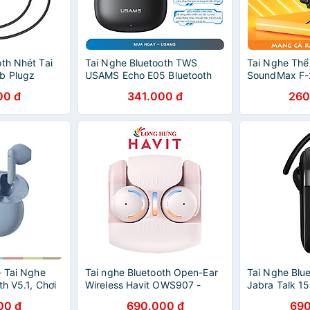
th Nhét Tai
Tai Nghe Bluetooth TWS
Tai Nghe Thể
b Plugz
USAMS Echo E05 Bluetooth
SoundMax F-2 
àng Chính
v6.0 - Hàng Chính Hãng
Ear Headphon
00 đ
341.000 đ
260
SoundMax F2 
Nhạc Earphon
Hãng
- Tai Nghe
Tai nghe Bluetooth Open-Ear
Tai Nghe Blu
th V5.1, Chơi
Wireless Havit OWS907 -
Jabra Talk 15
, Màng Loa
Hàng chính hãng
Hãng
00 đ
690.000 đ
690
ng 28h- Hàng