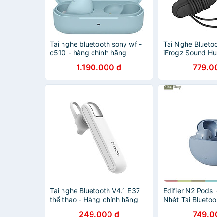
Tai nghe bluetooth sony wf -
Tai Nghe Bluetoo
c510 - hàng chính hãng
iFrogz Sound Hu
Black/White - H
1.190.000 đ
779.0
Hãng
Tai nghe Bluetooth V4.1 E37
Edifier N2 Pods 
thể thao - Hàng chính hãng
Nhét Tai Bluetoo
Game, Nghe Gọi
249.000 đ
749.0
13mm, Thời Lượ