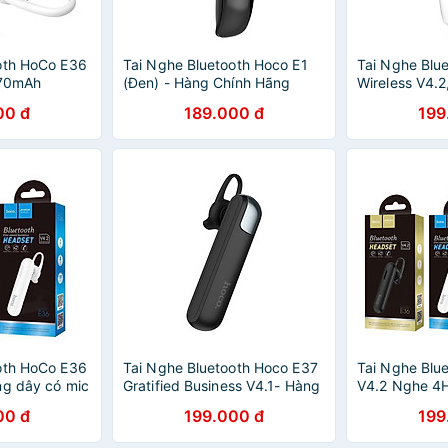
oth HoCo E36
Tai Nghe Bluetooth Hoco E1
Tai Nghe Blu
 70mAh
(Đen) - Hàng Chính Hãng
Wireless V4.
00 đ
189.000 đ
199
oth HoCo E36
Tai Nghe Bluetooth Hoco E37
Tai Nghe Blu
ng dây có mic
Gratified Business V4.1- Hàng
V4.2 Nghe 4
chính hãng
- Hàng Chính
00 đ
199.000 đ
199