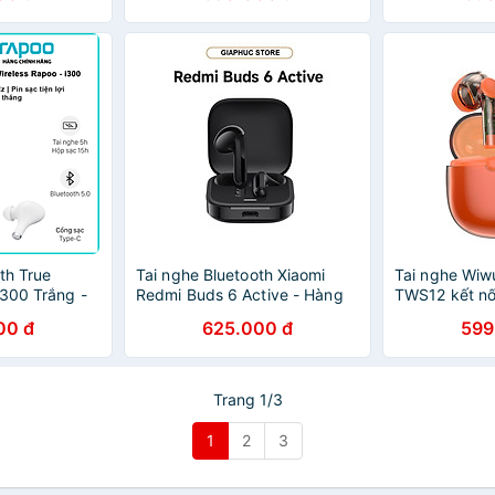
th True
Tai nghe Bluetooth Xiaomi
Tai nghe Wiw
I300 Trắng -
Redmi Buds 6 Active - Hàng
TWS12 kết nối
g
Nhập Khẩu
có điều khiể
00 đ
625.000 đ
599
tiếp trên tai
chính hãng
Trang 1/3
1
2
3