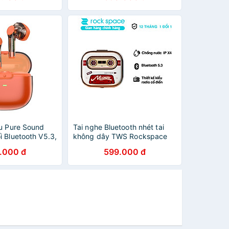
u Pure Sound
Tai nghe Bluetooth nhét tai
 Bluetooth V5.3,
không dây TWS Rockspace
n cảm ứng trực
Retro Mix Tape nghe nhạc lên
.000 đ
599.000 đ
 nghe - Hàng
đến 20h Hàng chính hãng có
bảo hành