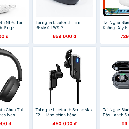
th Nhét Tai
Tai nghe bluetooth mini
Tai Nghe Blue
b Plugz
REMAX TWS-2
Không Dây FI
Nghe Bluetoo
00 đ
659.000 đ
729
Tiếng Ồn Thô
Nghe FIRO A2
- Công Nghệ
IPX5 - Tai N
FIRO A20 - P
Cả Dòng Máy 
Hãng
oth Chụp Tai
Tai nghe bluetooth SoundMax
Tai Nghe Blu
es Neo -
F2 - Hàng chính hãng
Dây Lanith 5.
Hàng Chính
Nghe Airpord
000 đ
450.000 đ
99
Nghe Bluetoot