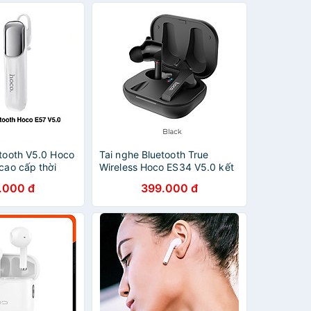
etooth V5.0 Hoco
Tai nghe Bluetooth True
cao cấp thời
Wireless Hoco ES34 V5.0 kết
 lâu ( 2 màu) -
nối từng tai riêng lẻ pin dùng
.000 đ
399.000 đ
ãng
đến 5H âm thanh cực hay
siêu bass tai nghe không dây
thể thao - hàng chính hãng