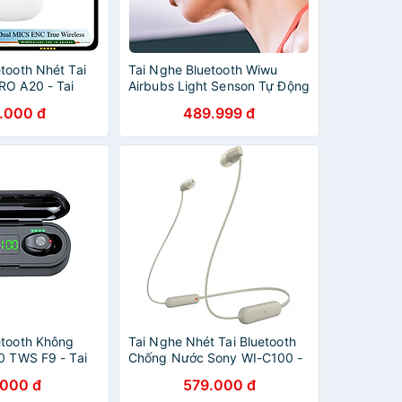
tooth Nhét Tai
Tai Nghe Bluetooth Wiwu
RO A20 - Tai
Airbubs Light Senson Tự Động
th ENC Giảm
Ngắt Khi Bỏ Tai Nghe Ra Khỏi
.000 đ
489.999 đ
ng Minh - Tai
Tai - Hàng Chính Hãng
0 Bluetooth 5.3
 Kháng Nước
ghe Không Dây
hù Hợp Với Tất
- Hàng Chính
etooth Không
Tai Nghe Nhét Tai Bluetooth
0 TWS F9 - Tai
Chống Nước Sony WI-C100 -
 Cao Cấp - Tai
hàng chính hãng
.000 đ
579.000 đ
h Nhét Tai Kiểu