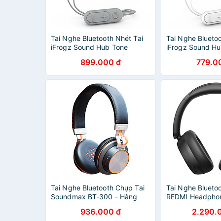
Tai Nghe Bluetooth Nhét Tai
Tai Nghe Bluetoo
iFrogz Sound Hub Tone
iFrogz Sound Hu
899.000 đ
779.0
Tai Nghe Bluetooth Chụp Tai
Tai Nghe Blueto
Soundmax BT-300 - Hàng
REDMI Headphon
Chính Hãng - Xám
GiaPhucStore | 
936.000 đ
2.290.
Hãng