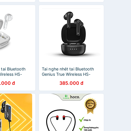
o, Nhỏ Gọn - Âm
ợt, Thoải Mái,
ức Tai - Hàng
 TAI000F9B
 tai Bluetooth
Tai nghe nhét tai Bluetooth
ireless HS-
Genius True Wireless HS-
g chính hãng
M910BT- Hàng chính hãng
.000 đ
385.000 đ