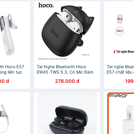
oth Hoco E57
Tai Nghe Bluetooth Hoco
Tai nghe Blu
ùng liên tục
EW45 TWS 5.3, Có Mic Đàm
E57 chất liệu 
 hãng)
Thoại, Nghe Nhạc 4H, Kèm
gian nghe gọi
00 đ
278.000 đ
199
Case Tai Mèo Cute - Hàng
Hàng chính h
chính hãng