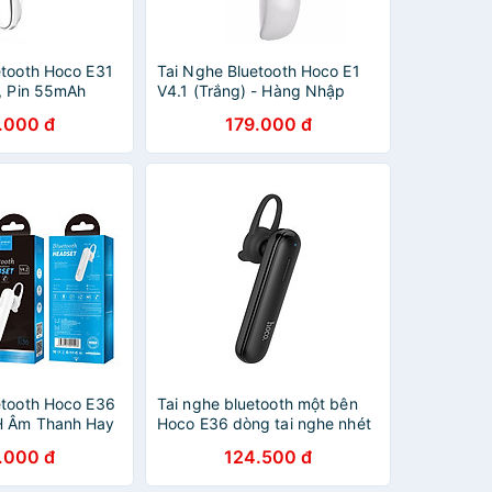
etooth Hoco E31
Tai Nghe Bluetooth Hoco E1
2, Pin 55mAh
V4.1 (Trắng) - Hàng Nhập
Khẩu
.000 đ
179.000 đ
etooth Hoco E36
Tai nghe bluetooth một bên
H Âm Thanh Hay
Hoco E36 dòng tai nghe nhét
 Hãng
tai có mic đàm thoại rảnh tay
.000 đ
124.500 đ
- Hàng chính hãng