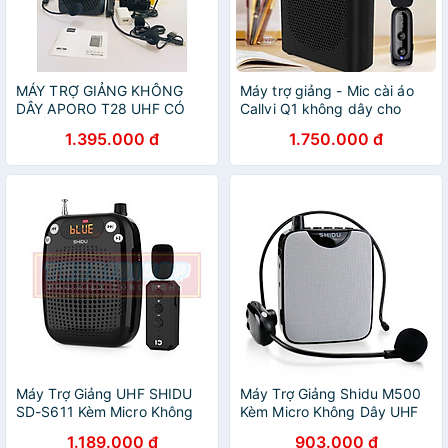
MÁY TRỢ GIẢNG KHÔNG
Máy trợ giảng - Mic cài áo
DÂY APORO T28 UHF CÓ
Callvi Q1 không dây cho
CHỐNG NƯỚC IP67 CÔNG
giáo viên tốt âm hay hàng
1.395.000 đ
1.750.000 đ
SUẤT LỚN HÀNG CHÍNH
chính hãng
HÃNG
Máy Trợ Giảng UHF SHIDU
Máy Trợ Giảng Shidu M500
SD-S611 Kèm Micro Không
Kèm Micro Không Dây UHF
Dây Cài Áo Cầm Tay SHIDU
Chống Hú Công Suất Loa
1.189.000 đ
903.000 đ
U66 - Hàng Chính Hãng
10W Tích Hợp Cổng AUX,