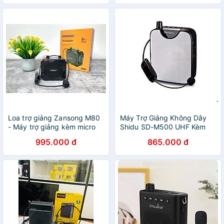
Loa trợ giảng Zansong M80
Máy Trợ Giảng Không Dây
- Máy trợ giảng kèm micro
Shidu SD-M500 UHF Kèm
cài tai không dây - Kết nối
Micro Cài Áo Có Dây - Hàng
995.000 đ
865.000 đ
Bluetooth 4.2, AUX, USB, SD
Chính Hãng
card, FM - Công suất 10W,
điều chỉnh được echo - Pin
sạc dung lượng lớn thời gian
dùng lên đến 6h - Âm thanh
rõ ràng, sắc nét - Hàng nhập
khẩu