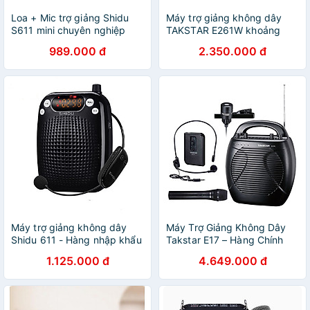
Loa + Mic trợ giảng Shidu
Máy trợ giảng không dây
S611 mini chuyên nghiệp
TAKSTAR E261W khoảng
(bản ko dây) - Hàng nhập
cách truyền 40M, công suất
989.000 đ
2.350.000 đ
khẩu
cao 25W -Tặng túi đựng
máy trợ giảng - Hàng Chính
Hãng
Máy trợ giảng không dây
Máy Trợ Giảng Không Dây
Shidu 611 - Hàng nhập khẩu
Takstar E17 – Hàng Chính
Hãng
1.125.000 đ
4.649.000 đ