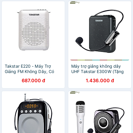
Takstar E220 - Máy Trợ
Máy trợ giảng không dây
Giảng FM Không Dây, Có
UHF Takstar E300W (Tặng
Bluetooth, Loa Công Suất
kèm củ sạc) - Hàng chính
687.000 đ
1.436.000 đ
8w, Thời Lượng Pin 10h -
hãng
Hàng Chính Hãng