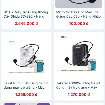
SOAIY Máy Trợ Giảng Không
Micro Có Dây Cho Máy Trợ
Dây Shidu SD-S92 - Hàng
Giảng Cao Cấp - Hàng Nhập
Nhập Khẩu
Khẩu
2.645.000 đ
100.000 đ
Takstar E300W- Tặng túi rút
Takstar E300W- Tặng túi rút
đựng máy trợ giảng - Máy
đựng máy trợ giảng - Máy
Trợ Giảng Không Dây UHF,
Trợ Giảng Không Dây UHF,
1.266.000 đ
1.270.000 đ
Kết Nối Bluetooth, Công
Kết Nối Bluetooth, Công
Suất 10W Cho Giáo Viên,
Suất 10W Cho Giáo Viên,
Bán Hàng - Hàng chính hãng
Bán Hàng- Hàng chính hãng