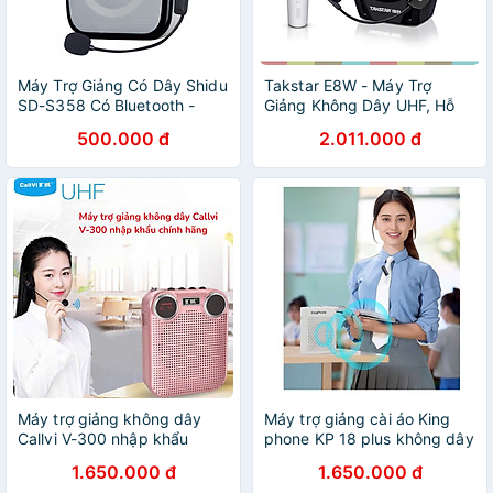
Máy Trợ Giảng Có Dây Shidu
Takstar E8W - Máy Trợ
SD-S358 Có Bluetooth -
Giảng Không Dây UHF, Hỗ
Hàng Nhập Khẩu - Bản Có
Trợ Bluetooth, Cổng USB,
500.000 đ
2.011.000 đ
Bluetooth
Công Suất 18W, Sử Dụng 12
Giờ- Hàng chính hãng
Máy trợ giảng không dây
Máy trợ giảng cài áo King
Callvi V-300 nhập khẩu
phone KP 18 plus không dây
chính hãng pin khỏe hàng
chất lượng hàng chính hãng
1.650.000 đ
1.650.000 đ
chính hãng