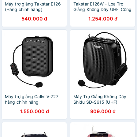
Máy trợ giảng Takstar E126
Takstar E126W - Loa Trợ
(Hàng chính hãng)
Giảng Không Dây UHF, Công
Suất 8W Cho Giảng Dạy,
540.000 đ
1.254.000 đ
Bán Hàng, Tour Du Lịch -
Hàng Chính Hãng
Máy trợ giảng Callvi V-727
Máy Trợ Giảng Không Dây
hàng chính hãng
Shidu SD-S615 (UHF)
1.550.000 đ
909.000 đ