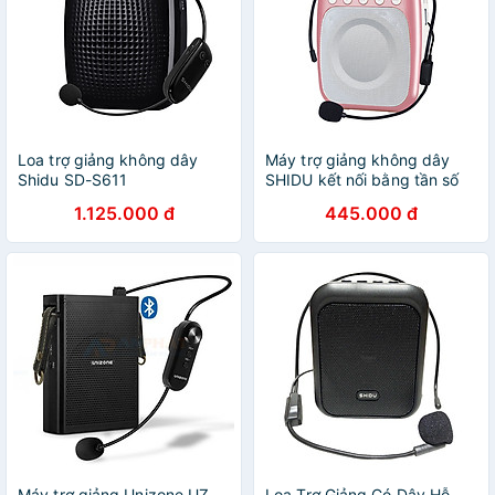
Loa trợ giảng không dây
Máy trợ giảng không dây
Shidu SD-S611
SHIDU kết nối bằng tần số
cao cấp, mic trợ giảng cho
1.125.000 đ
445.000 đ
giáo viên và hướng dẫn viên
du lịch, loa trợ giảng cài áo
tiện lợi, Hàng nhập khẩu
Máy trợ giảng Unizone UZ-
Loa Trợ Giảng Có Dây Hỗ