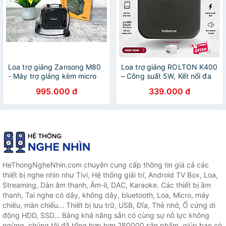
Loa trợ giảng Zansong M80
Loa trợ giảng ROLTON K400
- Máy trợ giảng kèm micro
– Công suất 5W, Kết nối đa
cài tai không dây - Kết nối
dạng USB Thẻ nhớ Micro SD
995.000 đ
339.000 đ
Bluetooth 4.2, AUX, USB, SD
AUX In, Pin Lithium 1200mAh
card, FM - Công suất 10W,
10-15 tiếng sử dụng, Âm
điều chỉnh được echo - Pin
thanh sống động, Nhỏ gọn
sạc dung lượng lớn thời gian
tiện lợi, Mic đeo tai rõ nét,
dùng lên đến 6h - Âm thanh
Giải pháp cho giảng dạy,
rõ ràng, sắc nét - Hàng nhập
hướng dẫn viên, bán hàng -
khẩu
Hàng nhập khẩu
HeThongNgheNhin.com chuyên cung cấp thông tin giá cả các
thiết bị nghe nhìn như Tivi, Hệ thống giải trí, Android TV Box, Loa,
Streaming, Dàn âm thanh, Âm-li, DAC, Karaoke. Các thiết bị âm
thanh, Tai nghe có dây, không dây, bluetooth, Loa, Micro, máy
chiếu, màn chiếu... Thiết bị lưu trữ, USB, Đĩa, Thẻ nhớ, Ổ cứng di
động HDD, SSD... Bằng khả năng sẵn có cùng sự nỗ lực không
ngừng, chúng tôi đã tổng hợp hơn 280000 sản phẩm, giúp bạn có