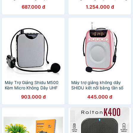
Bluetooth, Loa Công Suất
Suất 8W Cho Giảng Dạy,
687.000 đ
1.254.000 đ
8w, Thời Lượng Pin 10h -
Bán Hàng, Tour Du Lịch -
Hàng Chính Hãng
Hàng Chính Hãng
Máy Trợ Giảng Shidu M500
Máy trợ giảng không dây
Kèm Micro Không Dây UHF
SHIDU kết nối bằng tần số
Chống Hú Công Suất Loa
cao cấp, mic trợ giảng cho
903.000 đ
445.000 đ
10W Tích Hợp Cổng AUX,
giáo viên và hướng dẫn viên
USB Dung Lượng Pin Lớn
du lịch, loa trợ giảng cài áo
1800mAh - Hàng Chính
tiện lợi, Hàng nhập khẩu
Hãng