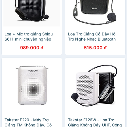
Loa + Mic trợ giảng Shidu
Loa Trợ Giảng Có Dây Hỗ
S611 mini chuyên nghiệp
Trợ Nghe Nhạc Bluetooth
(bản ko dây) - Hàng nhập
5.0 SHIDU SD-M100 - Hàng
989.000 đ
515.000 đ
khẩu
Chính Hãng
Takstar E220 - Máy Trợ
Takstar E126W - Loa Trợ
Giảng FM Không Dây, Có
Giảng Không Dây UHF, Công