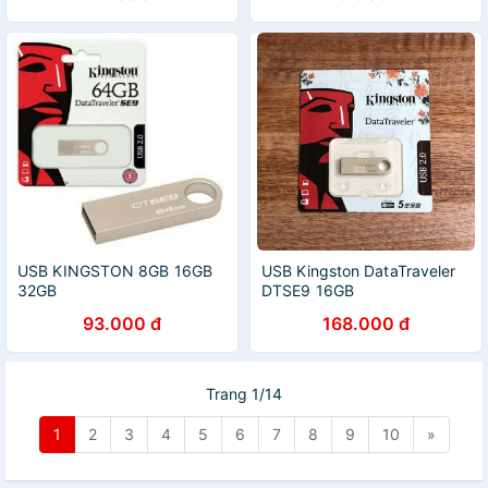
USB KINGSTON 8GB 16GB
USB Kingston DataTraveler
32GB
DTSE9 16GB
93.000 đ
168.000 đ
Trang 1/14
1
2
3
4
5
6
7
8
9
10
»