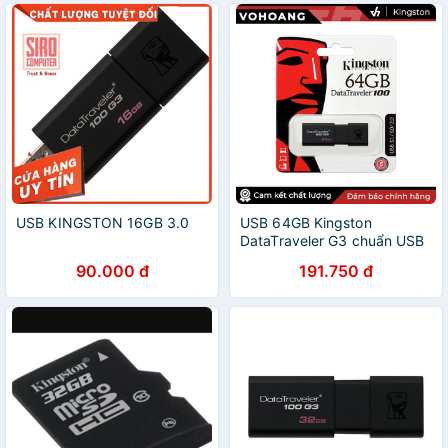
USB KINGSTON 16GB 3.0
USB 64GB Kingston
DataTraveler G3 chuẩn USB
3.0 tốc độ 100MB/s -
90.000 đ
191.750 đ
Kingston DT100G3