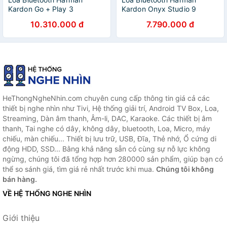
Kardon Go + Play 3
Kardon Onyx Studio 9
HKGOPLAY3 - Hàng chính
HKOS9 - Hàng chính hãng
10.310.000 đ
7.790.000 đ
hãng
HeThongNgheNhin.com chuyên cung cấp thông tin giá cả các
thiết bị nghe nhìn như Tivi, Hệ thống giải trí, Android TV Box, Loa,
Streaming, Dàn âm thanh, Âm-li, DAC, Karaoke. Các thiết bị âm
thanh, Tai nghe có dây, không dây, bluetooth, Loa, Micro, máy
chiếu, màn chiếu... Thiết bị lưu trữ, USB, Đĩa, Thẻ nhớ, Ổ cứng di
động HDD, SSD... Bằng khả năng sẵn có cùng sự nỗ lực không
ngừng, chúng tôi đã tổng hợp hơn 280000 sản phẩm, giúp bạn có
thể so sánh giá, tìm giá rẻ nhất trước khi mua.
Chúng tôi không
bán hàng.
VỀ HỆ THỐNG NGHE NHÌN
Giới thiệu