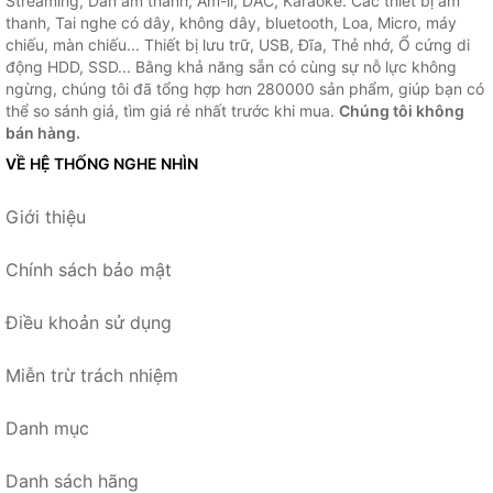
Streaming, Dàn âm thanh, Âm-li, DAC, Karaoke. Các thiết bị âm
thanh, Tai nghe có dây, không dây, bluetooth, Loa, Micro, máy
chiếu, màn chiếu... Thiết bị lưu trữ, USB, Đĩa, Thẻ nhớ, Ổ cứng di
động HDD, SSD... Bằng khả năng sẵn có cùng sự nỗ lực không
ngừng, chúng tôi đã tổng hợp hơn 280000 sản phẩm, giúp bạn có
thể so sánh giá, tìm giá rẻ nhất trước khi mua.
Chúng tôi không
bán hàng.
VỀ HỆ THỐNG NGHE NHÌN
Giới thiệu
Chính sách bảo mật
Điều khoản sử dụng
Miễn trừ trách nhiệm
Danh mục
Danh sách hãng