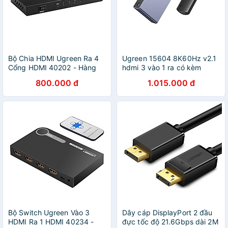
Bộ Chia HDMI Ugreen Ra 4
Ugreen 15604 8K60Hz v2.1
Cổng HDMI 40202 - Hàng
hdmi 3 vào 1 ra có kèm
Chính Hãng
remote hỗ trợ độ phân giải
800.000 đ
1.015.000 đ
cao 4K120Hz có cáp nguồn
USB-A to C dài 1.5M Bộ gộp
HDMI CM624 20015604 -
Hàng chính hãng
Bộ Switch Ugreen Vào 3
Dây cáp DisplayPort 2 đầu
HDMI Ra 1 HDMI 40234 -
đực tốc độ 21.6Gbps dài 2M