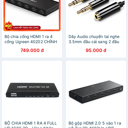
Bộ chia cổng HDMI 1 ra 4
Dây Audio chuyển tai nghe
cổng Ugreen 40202 CHÍNH
3.5mm đầu cái sang 2 đầu
HÃNG
Mic và Tai nghe đầu đực mạ
749.000 đ
95.000 đ
vàng dài 20CM UGREEN
AV140 20898 - Hàng chính
hãng
BỘ CHIA HDMI 1 RA 4 FULL
Bộ gộp HDMI 2.0 5 vào 1 ra