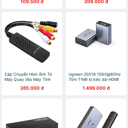
109.500 đ
209.000 đ
Cáp Chuyển Hình Ảnh Từ
Ugreen 20519 1080@60Hz
Máy Quay Vào Máy Tính
70m Thiết bị kéo dài HDMI
EasyCap - Hàng nhập khẩu
qua cáp mạng Cat5e/6
265.000 đ
1.499.000 đ
Ugreen CM455 - Hàng
Chính Hãng