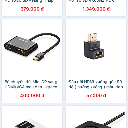
HD 1080 3D - Hàng Nhập
Hỗ Trợ 3D 4K60Hz HDR
Khẩu
Ugreen
379.000 đ
1.349.000 đ
Bổ chuyển đổi Mini DP sang
Đầu nối HDMI vuông góc 90
HDMI/VGA màu đen Ugreen
độ ( hướng xuống ) màu đen
10439MD108 Hàng chính
Ugreen GK20109 Hàng
400.000 đ
57.000 đ
hãng
chính hãng