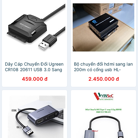
Dây Cáp Chuyển Đổi Ugreen
Bộ chuyển đổi hdmi sang lan
CR108 20611 USB 3.0 Sang
200m có cổng usb HL-
SATA Nguồn 12V-2A - Hàng
HDMI-200KVM Ho-Link -
459.000 đ
2.450.000 đ
chính hãng
Hàng chính hãng