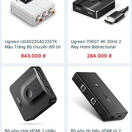
Ugreen UG4022540225TK
Ugreen 70607 4K 30Hz 2
Màu Trắng Bộ chuyển đổi tín
Way Hdmi Bidirectional
hiệu AV sang HDMI âm -
Switch Splitter with Cable
843.000 đ
284.000 đ
HÀNG CHÍNH HÃNG
CM311 Hàng chính Hãng
Bộ gộp-chia HDMI 2 chiều
Bộ gộp tín hiệu HDMI từ 2