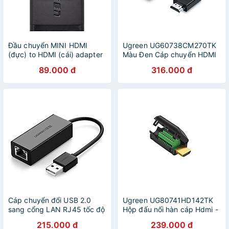
Đầu chuyển MINI HDMI
Ugreen UG60738CM270TK
(đực) to HDMI (cái) adapter
Màu Đen Cáp chuyển HDMI
Ugreen 20101 - Hàng Chính
sang VGA hổ trợ độ phần
89.000 đ
316.000 đ
Hãng
giải Full HD không kèm cổng
Audio - HÀNG CHÍNH HÃNG
Cáp chuyển đổi USB 2.0
Ugreen UG80741HD142TK
sang cổng LAN RJ45 tốc độ
Hộp đấu nối hàn cáp Hdmi -
100Mbps vỏ nhựa 10CM
HÀNG CHÍNH HÃNG
215.000 đ
239.000 đ
màu Đen Ugreen