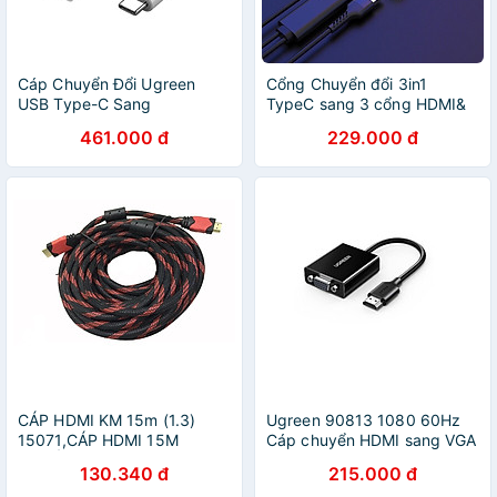
Cáp Chuyển Đổi Ugreen
Cổng Chuyển đổi 3in1
USB Type-C Sang
TypeC sang 3 cổng HDMI&
Displayport 40372 (10cm) -
USB 3.0 & Type c Hoco
461.000 đ
229.000 đ
Hàng Chính Hãng
HB14-Hàng Chính Hãng
CÁP HDMI KM 15m (1.3)
Ugreen 90813 1080 60Hz
15071,CÁP HDMI 15M
Cáp chuyển HDMI sang VGA
CHUẨN 1.3-HÀNG CHÍNH
có cổng cấp nguồn USB-C
130.340 đ
215.000 đ
HÃNG
cm611 - Hàng chính hãng