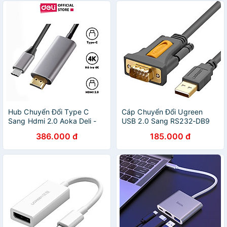
Hub Chuyển Đổi Type C
Cáp Chuyển Đổi Ugreen
Sang Hdmi 2.0 Aoka Deli -
USB 2.0 Sang RS232-DB9
Hàng Chính Hãng - Cổng
20223 (3m) - Hàng Chính
386.000 đ
185.000 đ
Chuyển Đổi Thiết Bị Hỗ Trợ
Hãng
Trình Chiếu Dây Dài 1.8M
Chống Uốn Cong Tốc Độ
Cao Cho Máy Tính Laptop
Văn Phòng Sinh Viên