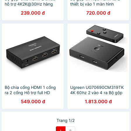
hỗ trợ 4K2K@30Hz hàng
thiết bị vào 1 màn hình
chính hãng Ugreen mã UG-
UGREEN 50744 - Hàng
239.000 đ
720.000 đ
50966
chính hãng
Bộ chia cổng HDMI 1 cổng
Ugreen UG70690CM319TK
ra 2 cổng Hỗ trợ full HD
4K 60hz 2 vào 4 ra Bộ gộp
UGREEN 40201 - Hàng
tín hiệu HDMI 2.0 màu đen -
549.000 đ
1.813.000 đ
chính hãng
HÀNG CHÍNH HÃNG
Trang 1/2