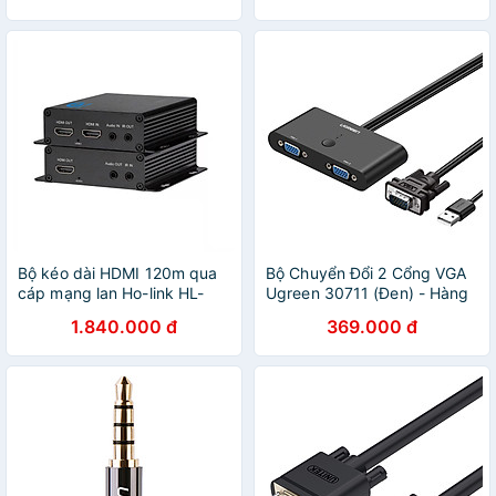
110TH20254CR Hàng chính
hãng
Bộ kéo dài HDMI 120m qua
Bộ Chuyển Đổi 2 Cổng VGA
cáp mạng lan Ho-link HL-
Ugreen 30711 (Đen) - Hàng
HDMI-120T/R (2 thiết bị) -
chính hãng
1.840.000 đ
369.000 đ
Hàng Chính Hãng