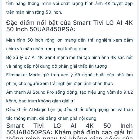
tính năng thông minh với chất lượng hình ảnh 4K tuyệt đẹp
trên màn hình rộng 50 inch.
Đặc điểm nổi bật của Smart Tivi LG AI 4K
50 Inch 50UA8450PSA:
Màn hình 50 inch rộng lớn mang đến trải nghiệm xem đắm
chìm và mãn nhãn trong mọi không gian
Bộ xử lý α7 AI 4K Gen8 mạnh mẽ tái tạo hình ảnh 4K sắc nét
và nâng cấp nội dung độ phân giải thấp ấn tượng
Filmmaker Mode giữ trọn vẹn ý đồ nghệ thuật của nhà làm
phim, cho người xem trải nghiệm điện ảnh chân thực
Âm thanh AI Sound Pro sống động, tạo hiệu ứng vòm ảo 9.1.2
kênh, bao trùm không gian giải trí
Điều khiển AI Magic tiện lợi, điều khiển bằng giọng nói và thao
tác thông minh, dễ dàng khám phá nội dung
Smart Tivi LG AI 4K 50 Inch
50UA8450PSA: Khám phá đỉnh cao giải trí
thông minh ngay tại không gian sống của