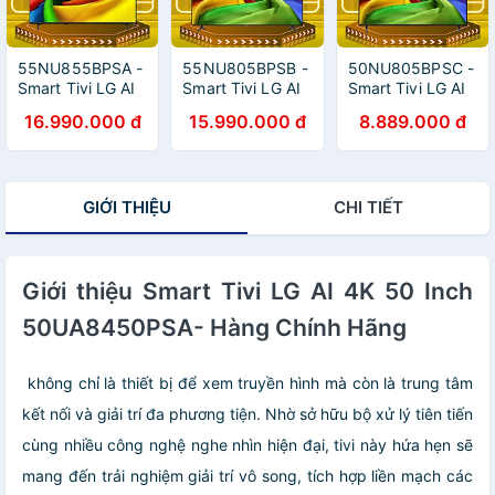
55NU855BPSA -
55NU805BPSB -
50NU805BPSC -
Smart Tivi LG AI
Smart Tivi LG AI
Smart Tivi LG AI
4K 55 inch
4K 55 inch
4K 50 inch
16.990.000 đ
15.990.000 đ
8.889.000 đ
55NU855BPSA
55NU805BPSB
50NU805BPSC
RA MẮT 2026 -
RA MẮT 2026 -
RA MẮT 2026 -
HÀNG CHÍNH
HÀNG CHÍNH
HÀNG CHÍNH
HÃNG - GIAO
HÃNG - GIAO
HÃNG - GIAO
GIỚI THIỆU
CHI TIẾT
HCM
HCM
HCM
Giới thiệu Smart Tivi LG AI 4K 50 Inch
50UA8450PSA- Hàng Chính Hãng
không chỉ là thiết bị để xem truyền hình mà còn là trung tâm
kết nối và giải trí đa phương tiện. Nhờ sở hữu bộ xử lý tiên tiến
cùng nhiều công nghệ nghe nhìn hiện đại, tivi này hứa hẹn sẽ
mang đến trải nghiệm giải trí vô song, tích hợp liền mạch các