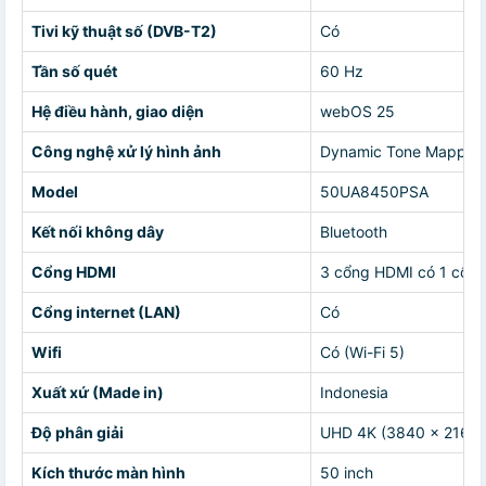
Tivi kỹ thuật số (DVB-T2)
Có
Tần số quét
60 Hz
Hệ điều hành, giao diện
webOS 25
Công nghệ xử lý hình ảnh
Dynamic Tone Mapping/
Model
50UA8450PSA
Kết nối không dây
Bluetooth
Cổng HDMI
3 cổng HDMI có 1 cổn
Cổng internet (LAN)
Có
Wifi
Có (Wi-Fi 5)
Xuất xứ (Made in)
Indonesia
Độ phân giải
UHD 4K (3840 x 2160)
Kích thước màn hình
50 inch