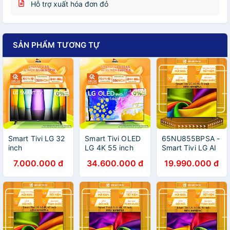
Hỗ trợ xuất hóa đơn đỏ
SẢN PHẨM TƯƠNG TỰ
Smart Tivi LG 32
Smart Tivi OLED
65NU855BPSA -
inch
LG 4K 55 inch
Smart Tivi LG AI
32LQ636BPSA -
55G2PSA - Hàng
4K 55 inch
7.000.000 đ
34.600.000 đ
19.990.000 đ
Hàng chính hãng
Chính Hãng - Chỉ
65NU855BPSA
(chỉ giao HCM)
Giao Hồ Chí Minh
RA MẮT 2026 -
HÀNG CHÍNH
HÃNG - GIAO
HCM