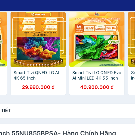
5
Smart Tivi QNED LG AI
Smart Tivi LG QNED Evo
S
4K 65 Inch
AI Mini LED 4K 55 Inch
i
i
65QNED86BSA - HÀNG
55QNED86ASA/ 65
H
29.990.000 đ
40.900.000 đ
CHÍNH HÃNG - CHỈ
Inch 65QNED86ASA/ 75
C
GIAO HCM
Inch 75QNED86ASA/ 86
Inch 86QNED86ASA -
Hàng Chính Hãng - Mới
 TIẾT
100
55 inch 55NU855BPSA- Hàng Chính Hãng