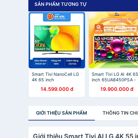
SẢN PHẨM TƯƠNG TỰ
Smart Tivi NanoCell LG
Smart Tivi LG AI 4K 6
4K 65 inch
inch 65UA8450PSA -
65NANO76SQA Model
Hàng Chính Hãng - Mớ
14.599.000 đ
19.900.000 đ
2022-Hàng chính hãng
100%
GIỚI THIỆU
SẢN PHẨM
THÔNG TIN
CHI
Giới thiệu Smart Tivi AI LG 4K 