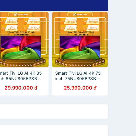
mart Tivi LG AI 4K 85
Smart Tivi LG AI 4K 75
nch 85NU805BPSB -
inch 75NU805BPSB -
ÀNG CHÍNH HÃNG -
HÀNG CHÍNH HÃNG -
29.990.000 đ
25.990.000 đ
HỈ GIAO HCM
CHỈ GIAO HCM