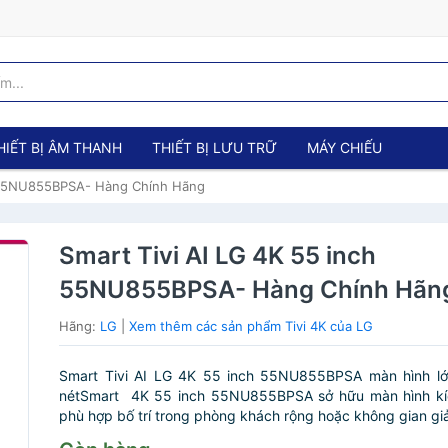
HIẾT BỊ ÂM THANH
THIẾT BỊ LƯU TRỮ
MÁY CHIẾU
h 55NU855BPSA- Hàng Chính Hãng
Smart Tivi AI LG 4K 55 inch
55NU855BPSA- Hàng Chính Hãn
Hãng:
LG
|
Xem thêm các sản phẩm Tivi 4K của LG
Smart Tivi AI LG 4K 55 inch 55NU855BPSA màn hình lớn,
nétSmart 4K 55 inch 55NU855BPSA sở hữu màn hình kíc
phù hợp bố trí trong phòng khách rộng hoặc không gian giải t