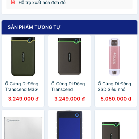
Hỗ trợ xuất hóa đơn đỏ
SẢN PHẨM TƯƠNG TỰ
Ổ Cứng Di Động
Ổ Cứng Di Động
Ổ Cứng Di Động
Transcend M3G
Transcend
SSD Siêu nhỏ
1TB Slim USB
StoreJet M3S
Transcend
3.249.000 đ
3.249.000 đ
5.050.000 đ
3.0/3.1
1TB USB 3.0/3.1
ESD310 1TB USB
TS1TSJ25M3G -
- TS1TSJ25M3S
3.2 Gen2x1
Hàng Chính Hãng
- Hàng Chính
TS1TESD310 -
Hãng
Hàng Chính Hãng