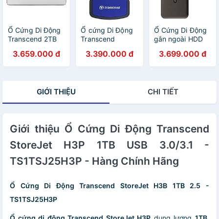
Ổ Cứng Di Động
Ổ cứng Di Động
Ổ Cứng Di Động
Transcend 2TB
Transcend
gắn ngoài HDD
StoreJet C3S
StoreJet H3B
Transcend
3.659.000 đ
3.390.000 đ
3.699.000 đ
Extra Slim USB
1TB USB 3.0/3.1
25M3C 2.5 inch
3.1 - Hàng Chính
- TS1TSJ25H3B
Type C 2TB
Hãng
- Hàng Chính
TS2TSJ25M3C -
Hãng
Hàng chính hãng
GIỚI THIỆU
CHI TIẾT
Giới thiệu Ổ Cứng Di Động Transcend
StoreJet H3P 1TB USB 3.0/3.1 -
TS1TSJ25H3P - Hàng Chính Hãng
Ổ Cứng Di Động Transcend StoreJet H3B 1TB 2.5 -
TS1TSJ25H3P
Ổ cứng di động Transcend StoreJet H3P
dung lượng
1TB
,