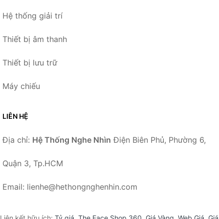
Hệ thống giải trí
Thiết bị âm thanh
Thiết bị lưu trữ
Máy chiếu
LIÊN HỆ
Địa chỉ:
Hệ Thống Nghe Nhìn
Điện Biên Phủ, Phường 6,
Quận 3, Tp.HCM
Email: lienhe@hethongnghenhin.com
Liên kết hữu ích:
Tỷ giá
,
The Face Shop 360
,
Giá Vàng
,
Web Giá
,
Giá