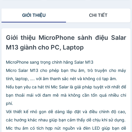
cho máy tính và
học online cho
GIỚI THIỆU
CHI TIẾT
học sinh
Giới thiệu MicroPhone sành điệu Salar
M13 giành cho PC, Laptop
MicroPhone sang trọng chính hãng Salar M13
Micro Salar M13 cho phép bạn thu âm, trò truyện cho máy
tính, laptop, …. với âm thanh sắc nét và không có tạp âm.
Nếu bạn yêu ca hát thì Mic Salar là giải pháp tuyệt vời nhất để
bạn thoải mái với đam mê mà không cần tốn quá nhiều chi
phí.
Với thiết kế nhỏ gọn dễ dàng lắp đặt và điều chình độ cao,
các hướng khác nhau giúp bạn cảm thấy dễ chịu khi sử dụng.
Mic thu âm có tích hợp nút nguồn và đèn LED giúp bạn dễ