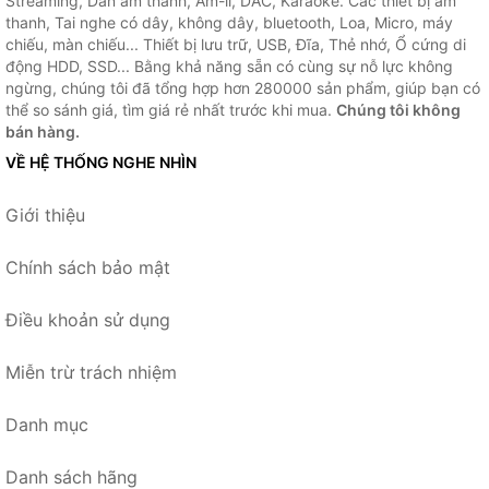
Streaming, Dàn âm thanh, Âm-li, DAC, Karaoke. Các thiết bị âm
thanh, Tai nghe có dây, không dây, bluetooth, Loa, Micro, máy
chiếu, màn chiếu... Thiết bị lưu trữ, USB, Đĩa, Thẻ nhớ, Ổ cứng di
động HDD, SSD... Bằng khả năng sẵn có cùng sự nỗ lực không
ngừng, chúng tôi đã tổng hợp hơn 280000 sản phẩm, giúp bạn có
thể so sánh giá, tìm giá rẻ nhất trước khi mua.
Chúng tôi không
bán hàng.
VỀ HỆ THỐNG NGHE NHÌN
Giới thiệu
Chính sách bảo mật
Điều khoản sử dụng
Miễn trừ trách nhiệm
Danh mục
Danh sách hãng