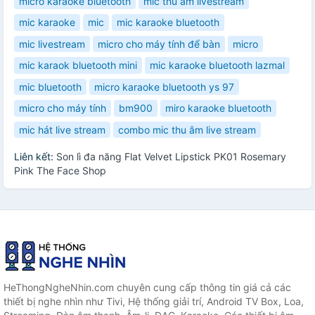
micro karaoke bluetooth
mic thu âm livestream
mic karaoke
mic
mic karaoke bluetooth
mic livestream
micro cho máy tính để bàn
micro
mic karaok bluetooth mini
mic karaoke bluetooth lazmal
mic bluetooth
micro karaoke bluetooth ys 97
micro cho máy tính
bm900
miro karaoke bluetooth
mic hát live stream
combo mic thu âm live stream
Liên kết:
Son lì đa năng Flat Velvet Lipstick PK01 Rosemary
Pink The Face Shop
HeThongNgheNhin.com chuyên cung cấp thông tin giá cả các
thiết bị nghe nhìn như Tivi, Hệ thống giải trí, Android TV Box, Loa,