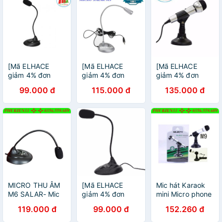
[Mã ELHACE
[Mã ELHACE
[Mã ELHACE
giảm 4% đơn
giảm 4% đơn
giảm 4% đơn
300K] Micro Thu
300K] Mic Cho
300K]
99.000 đ
115.000 đ
135.000 đ
ÂM CHo Máy
Máy Tính
Microphone Salar
Tính Salar
Microphone Salar
M9 - Microphone
M6/M9 - Bảo
M3
Cho Máy Tính
Hành 6 Tháng
Đổi Mới
MICRO THU ÂM
[Mã ELHACE
Mic hát Karaok
M6 SALAR- Mic
giảm 4% đơn
mini Micro phone
Thu Âm Cho Máy
300K]
Sala M9 -
119.000 đ
99.000 đ
152.260 đ
Tính, Laptop Học
Microphone Salar
Sala_M9
Online,...
M6- Mic thu âm