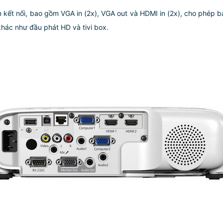
ết nối, bao gồm VGA in (2x), VGA out và HDMI in (2x), cho phép b
 khác như đầu phát HD và tivi box.