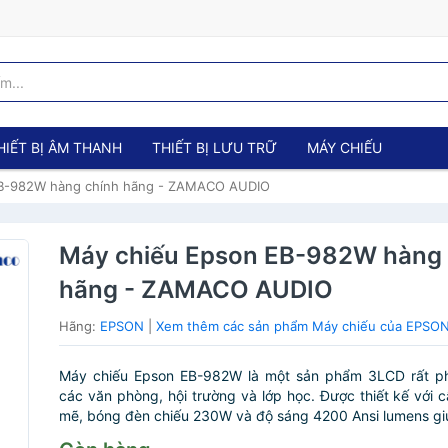
HIẾT BỊ ÂM THANH
THIẾT BỊ LƯU TRỮ
MÁY CHIẾU
EB-982W hàng chính hãng - ZAMACO AUDIO
Máy chiếu Epson EB-982W hàng 
hãng - ZAMACO AUDIO
Hãng:
EPSON
|
Xem thêm các sản phẩm Máy chiếu của EPSO
Máy chiếu Epson EB-982W là một sản phẩm 3LCD rất ph
các văn phòng, hội trường và lớp học. Được thiết kế với 
mẽ, bóng đèn chiếu 230W và độ sáng 4200 Ansi lumens giúp