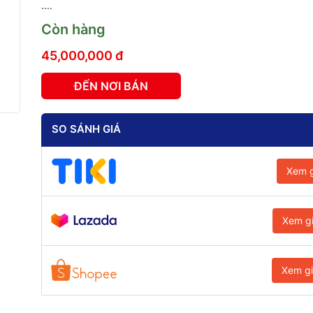
....
Còn hàng
45,000,000 đ
ĐẾN NƠI BÁN
SO SÁNH GIÁ
Xem g
Xem g
Xem g