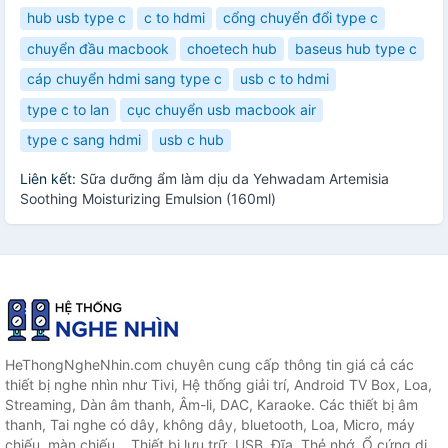
hub usb type c
c to hdmi
cổng chuyển đổi type c
chuyển đầu macbook
choetech hub
baseus hub type c
cáp chuyển hdmi sang type c
usb c to hdmi
type c to lan
cục chuyển usb macbook air
type c sang hdmi
usb c hub
Liên kết:
Sữa dưỡng ẩm làm dịu da Yehwadam Artemisia
Soothing Moisturizing Emulsion (160ml)
HeThongNgheNhin.com chuyên cung cấp thông tin giá cả các
thiết bị nghe nhìn như Tivi, Hệ thống giải trí, Android TV Box, Loa,
Streaming, Dàn âm thanh, Âm-li, DAC, Karaoke. Các thiết bị âm
thanh, Tai nghe có dây, không dây, bluetooth, Loa, Micro, máy
chiếu, màn chiếu... Thiết bị lưu trữ, USB, Đĩa, Thẻ nhớ, Ổ cứng di