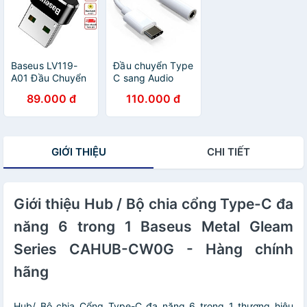
tại Baseus Việt
Nam
Baseus LV119-
Đầu chuyển Type
A01 Đầu Chuyển
C sang Audio
USB Type A
3.5mm & Type C
89.000 đ
110.000 đ
Sang USB Type
Baseus L40
C Tốc Độ Cao
(12cm Type C
Baseus | Chính
Male to Type C
hãng Baseus
Female + 3.5mm
GIỚI THIỆU
CHI TIẾT
Female Adapter)
Giới thiệu Hub / Bộ chia cổng Type-C đa
năng 6 trong 1 Baseus Metal Gleam
Series CAHUB-CW0G - Hàng chính
hãng
Hub/ Bộ chia Cổng Type-C đa năng 6 trong 1 thương hiệu