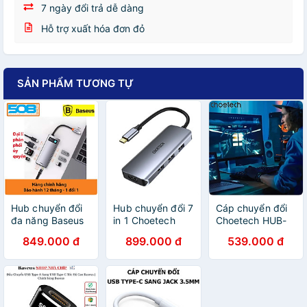
7 ngày đổi trả dễ dàng
Hỗ trợ xuất hóa đơn đỏ
SẢN PHẨM TƯƠNG TỰ
Hub chuyển đổi
Hub chuyển đổi 7
Cáp chuyển đổi
đa năng Baseus
in 1 Choetech
Choetech HUB-
Type-C - HDMI,
HUB-M19 (Type-
H16 Type C sang
849.000 đ
899.000 đ
539.000 đ
USB, RJ45, SD,
C to HDMI+
HDMI 8K60Hz
TF,... dành cho
USB*3+ PD
(hàng chính
Macbook,
100W +SD/TF)-
hãng)
Notebook,
hàng chính hãng
Laptop,... - phân
phối chính hãng