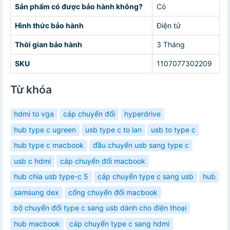
Sản phẩm có được bảo hành không?
Có
Hình thức bảo hành
Điện tử
Thời gian bảo hành
3 Tháng
SKU
1107077302209
Từ khóa
hdmi to vga
cáp chuyển đổi
hyperdrive
hub type c ugreen
usb type c to lan
usb to type c
hub type c macbook
đầu chuyển usb sang type c
usb c hdmi
cáp chuyển đổi macbook
hub chia usb type-c 5
cáp chuyển type c sang usb
hub
samsung dex
cổng chuyển đổi macbook
bộ chuyển đổi type c sang usb dành cho điện thoại
hub macbook
cáp chuyển type c sang hdmi