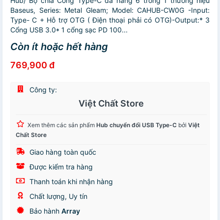
Hub/ Bộ chia Cổng Type-C đa năng 6 trong 1 thương hiệu
Baseus, Series: Metal Gleam; Model: CAHUB-CW0G -Input:
Type- C + Hỗ trợ OTG ( Điện thoại phải có OTG)-Output:* 3
Cổng USB 3.0* 1 cổng sạc PD 100...
Còn ít hoặc hết hàng
769,900 đ
Công ty:
Việt Chất Store
Xem thêm các sản phẩm
Hub chuyển đổi USB Type-C
bởi
Việt
Chất Store
Giao hàng toàn quốc
Được kiểm tra hàng
Thanh toán khi nhận hàng
Chất lượng, Uy tín
Bảo hành
Array