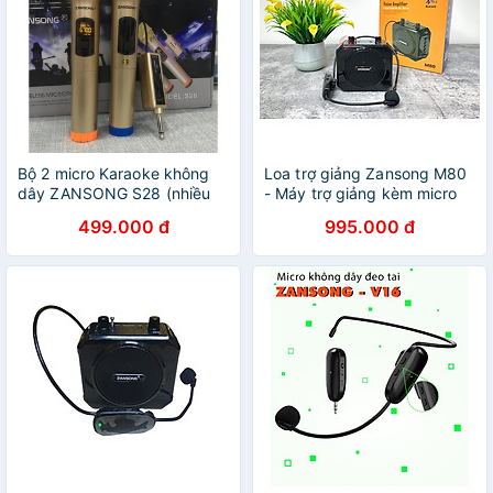
Bộ 2 micro Karaoke không
Loa trợ giảng Zansong M80
dây ZANSONG S28 (nhiều
- Máy trợ giảng kèm micro
màu) các thiết bị có jack
cài tai không dây - Kết nối
499.000 đ
995.000 đ
cắm 3.5mm và 6.5mm
Bluetooth 4.2, AUX, USB, SD
card, FM - Công suất 10W,
điều chỉnh được echo - Pin
sạc dung lượng lớn thời gian
dùng lên đến 6h - Âm thanh
rõ ràng, sắc nét - Hàng nhập
khẩu