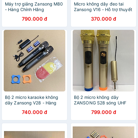
Máy trợ giảng Zansong M80
Micro không dây đeo tai
- Hàng Chính Hãng
Zansong V16 - Hỗ trợ thuyết
trình, giảng dạy - Chống ồn,
790.000 đ
370.000 đ
chống tạp âm, chống hú tốt
- Khoảng cách kết nối lên
đến 30m - Phù hợp cho mọi
thiết bị: loa kéo, loa
bluetooth, amply, mixer,
sound card - Hàng nhập
khẩu
Bộ 2 micro karaoke không
Bộ 2 micro không dây
dây Zansong V28 - Hàng
ZANSONG S28 sóng UHF
Chính Hãng
Wireless dành cho Amly , loa
740.000 đ
799.000 đ
kéo loa karaoke - Hỗ trợ các
thiết bị có jack cắm 3.5mm
và 6.5mm - Hàng Nhập
khẩu