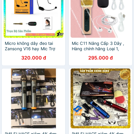
Micro không dây đeo tai
Mic C11 Nâng Cấp 3 Dây ,
Zansong V16 hay Mic Trợ
Hàng chính hãng Loại 1,
Giảng Đa Năng V16 Phù hợp
Micro C11 Hát Cực Hay . Bảo
320.000 đ
295.000 đ
cho mọi thiết bị, thuyết trình,
Hành 12 Tháng
giảng dạy
[Mã ELHACE giảm 4% đơn
[Mã ELHACE giảm 4% đơn