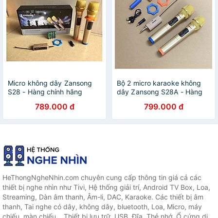
Micro không dây Zansong
Bộ 2 micro karaoke không
S28 - Hàng chính hãng
dây Zansong S28A - Hàng
Chính Hãng
789.000 đ
799.000 đ
HeThongNgheNhin.com chuyên cung cấp thông tin giá cả các
thiết bị nghe nhìn như Tivi, Hệ thống giải trí, Android TV Box, Loa,
Streaming, Dàn âm thanh, Âm-li, DAC, Karaoke. Các thiết bị âm
thanh, Tai nghe có dây, không dây, bluetooth, Loa, Micro, máy
chiếu, màn chiếu... Thiết bị lưu trữ, USB, Đĩa, Thẻ nhớ, Ổ cứng di