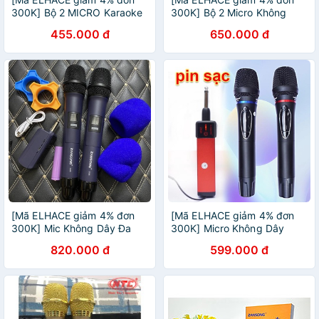
300K] Bộ 2 MICRO Karaoke
300K] Bộ 2 Micro Không
Blueotooth Zansong V19
Dây Đa Năng Zansong V26
455.000 đ
650.000 đ
Chất Lượng Cao - BH 6
Tháng - Hưng Long PC
[Mã ELHACE giảm 4% đơn
[Mã ELHACE giảm 4% đơn
300K] Mic Không Dây Đa
300K] Micro Không Dây
Năng Zansong S98 Dòng 2
Karaoke Loa Kéo, Ampli,
820.000 đ
599.000 đ
Micro Kèm Chống Lăn Pin
Vang, Zansong ZS25 Âm
Bông Dây Sạc
Thanh Cực Hay