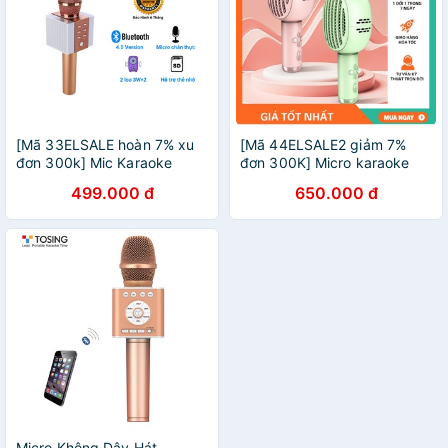
[Mã 33ELSALE hoàn 7% xu
[Mã 44ELSALE2 giảm 7%
đơn 300k] Mic Karaoke
đơn 300K] Micro karaoke
TOSING T008 - Bảo hành 6
kèm loa Bluetooth Tosing K9
499.000 đ
650.000 đ
tháng
Micro Không Dây Hát