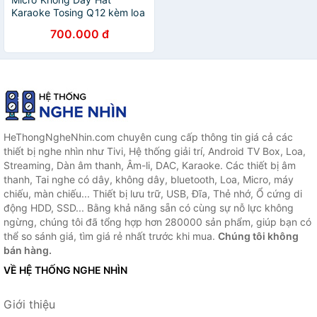
Karaoke Tosing Q12 kèm loa
bluetooth, 2 Trong 1 Cho
700.000 đ
Điện Thoại / Máy Tính Bảng/
oto/ tv
HeThongNgheNhin.com chuyên cung cấp thông tin giá cả các
thiết bị nghe nhìn như Tivi, Hệ thống giải trí, Android TV Box, Loa,
Streaming, Dàn âm thanh, Âm-li, DAC, Karaoke. Các thiết bị âm
thanh, Tai nghe có dây, không dây, bluetooth, Loa, Micro, máy
chiếu, màn chiếu... Thiết bị lưu trữ, USB, Đĩa, Thẻ nhớ, Ổ cứng di
động HDD, SSD... Bằng khả năng sẵn có cùng sự nỗ lực không
ngừng, chúng tôi đã tổng hợp hơn 280000 sản phẩm, giúp bạn có
thể so sánh giá, tìm giá rẻ nhất trước khi mua.
Chúng tôi không
bán hàng.
VỀ HỆ THỐNG NGHE NHÌN
Giới thiệu