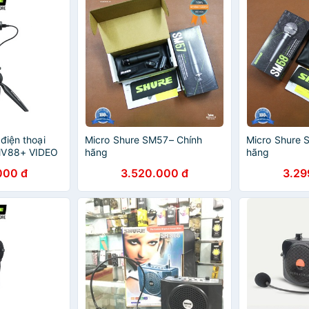
điện thoại
Micro Shure SM57– Chính
Micro Shure 
MV88+ VIDEO
hãng
hãng
h hãng - Dành
000 đ
3.520.000 đ
3.29
ên nghiệp