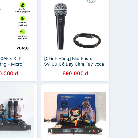
PGA58-XLR -
[Chính Hãng] Mic Shure
ãng - Micro
SV100 Có Dây Cầm Tay Vocal
hu âm chuyên
Microphone Karaoke Micro
0.000 đ
690.000 đ
hất lượng âm
SV100-X
ời