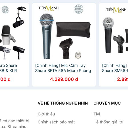
cro Shure
[Chính Hãng] Mic Cầm Tay
[Chính Hãng]
SB & XLR
Shure BETA 58A Micro Phòng
Shure SM58-
ast Mic Thu
Thu Studio BETA58A
Thu SM58LC 
000 đ
4.299.000 đ
2.89
o MV7K
Microphone Karaoke BETA58
Microphone 
 Diễn MV7
BETA 58
VỀ HỆ THỐNG NGHE NHÌN
CHUYÊN MỤC
Giới thiệu
Tivi
cả các thiết bị
Chính sách bảo mật
Hệ thống giải trí
Loa, Streaming,