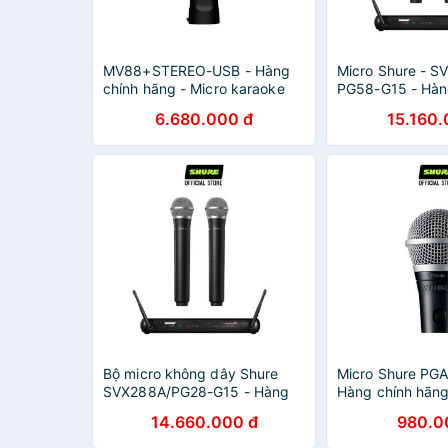
MV88+STEREO-USB - Hàng
Micro Shure - S
chính hãng - Micro karaoke
PG58-G15 - Hàn
không dây Shure tuyệt vời
- Micro karaoke
6.680.000 đ
15.160.
cho biểu diễn âm nhạc và hát
chuyên nghiệp
Karaoke
Bộ micro không dây Shure
Micro Shure PG
SVX288A/PG28-G15 - Hàng
Hàng chính hãng
chính hãng - Micro Shure cao
karaoke có dây 
14.660.000 đ
980.0
cấp cho phòng trà và Karaoke
vời cho biểu diễ
hát Karaoke