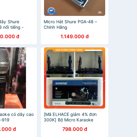
dây Shure
Micro Hát Shure PGA-48 –
nổi tiếng -
Chính Hãng
ãng - Micro
80.000 đ
1.149.000 đ
cho Karaoke,
uyên nghiệp
raoke có dây cao
[Mã ELHACE giảm 4% đơn
H-919
300K] Bộ Micro Karaoke
Không Dây Shure UT2 Cao
.000 đ
798.000 đ
Cấp - Cực Nhạy Âm Thanh
Vang,Trong, Sáng