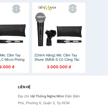
 Mic Cầm Tay
[Chính Hãng] Mic Cầm Tay
LC Micro Phòng
Shure SM58-S Có Công Tắc
Studio
Micro Phòng Thu Studio
9.000 đ
3.000.000 đ
Karaoke SM58
SM58S Microphone Karaoke
SM58
LIÊN HỆ
Địa chỉ:
Hệ Thống Nghe Nhìn
Điện Biên
Phủ, Phường 6, Quận 3, Tp.HCM