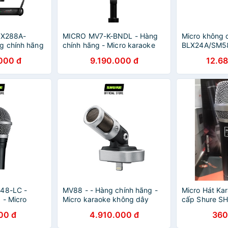
VX288A-
MICRO MV7-K-BNDL - Hàng
Micro không 
g chính hãng
chính hãng - Micro karaoke
BLX24A/SM58 
 và thu âm
không dây Shure tuyệt vời
Hàng chính h
000 đ
9.190.000 đ
12.6
cho biểu diễn âm nhạc và hát
chuyên dùng 
Karaok
biểu diễn ch
A48-LC -
MV88 - - Hàng chính hãng -
Micro Hát Ka
 - Micro
Micro karaoke không dây
cấp Shure S
Shure tuyệt
Shure tuyệt vời cho biểu diễn
00 đ
4.910.000 đ
360
n âm nhạc và
âm nhạc và hát Karaoke