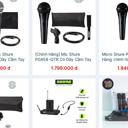
c Shure
[Chính Hãng] Mic Shure
Micro Shure 
Dây Cầm Tay
PGA58-QTR Có Dây Cầm Tay
Hàng chính h
e Karaoke
Vocal Microphone Karaoke
karaoke và t
000 đ
1.799.000 đ
1.84
o PGA48
PGA58QTR Micro PGA58
nghiệp cho c
thanh tuyệt v