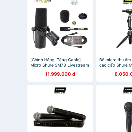
[Chính Hãng, Tặng Cable]
Bộ micro thu âm 
Micro Shure SM7B Livestream
cao cấp Shure 
Podcast Mic Thu Âm Phòng
KIT - Hàng chín
11.999.000 đ
8.050.
Thu Studio Microphone Biểu
cho thu âm chuy
Diễn
cho các Vlog