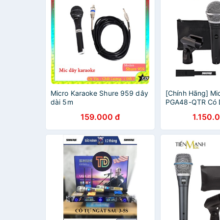
Micro Karaoke Shure 959 dây
[Chính Hãng] Mi
dài 5m
PGA48-QTR Có 
Vocal Microphon
159.000 đ
1.150.
PGA48QTR Micr