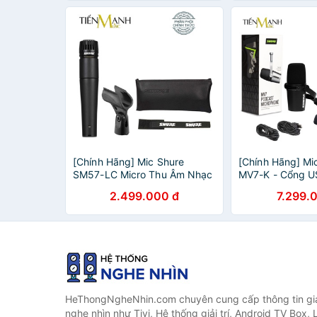
[Chính Hãng] Mic Shure
[Chính Hãng] Mi
SM57-LC Micro Thu Âm Nhạc
MV7-K - Cổng U
Cụ Biểu Diễn Chuyên Nghiệp
Livestream Podc
2.499.000 đ
7.299.
SM57LC Microphone SM57
Âm Phòng Studi
Microphone Biểu
HeThongNgheNhin.com chuyên cung cấp thông tin giá 
nghe nhìn như Tivi, Hệ thống giải trí, Android TV Box, 