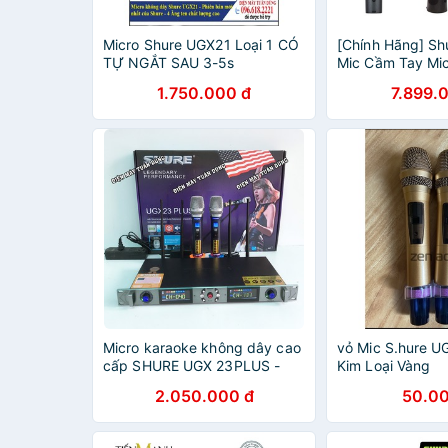
Micro Shure UGX21 Loại 1 CÓ
[Chính Hãng] Sh
TỰ NGẮT SAU 3-5s
Mic Cầm Tay Mi
Supercadioid C
1.750.000 đ
7.899.
Phòng Thu BETA
Microphone Kar
BETA 87
Micro karaoke không dây cao
vỏ Mic S.hure U
cấp SHURE UGX 23PLUS -
Kim Loại Vàng
hàng loại 1 new 2021
2.050.000 đ
50.00