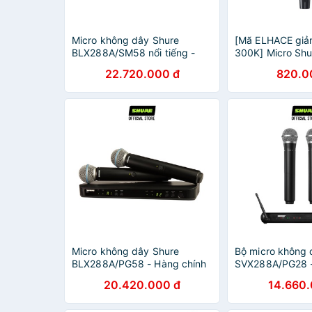
Micro không dây Shure
[Mã ELHACE giả
BLX288A/SM58 nổi tiếng -
300K] Micro Shu
Hàng chính hãng - Micro
Hàng chính hãng
22.720.000 đ
820.0
chuyên dùng cho Karaoke,
chất lượng cao g
biểu diễn chuyên nghiệp
Micro không dây Shure
Bộ micro không 
BLX288A/PG58 - Hàng chính
SVX288A/PG28 -
hãng - Micro Shure dành cho
chính hãng - Mi
20.420.000 đ
14.660.
phòng trà, hội thảo và
cấp cho phòng t
Karaoke