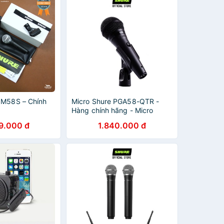
SM58S – Chính
Micro Shure PGA58-QTR -
Hàng chính hãng - Micro
karaoke có dây Shure tuyệt
9.000 đ
1.840.000 đ
vời cho biểu diễn âm nhạc và
hát Karaoke