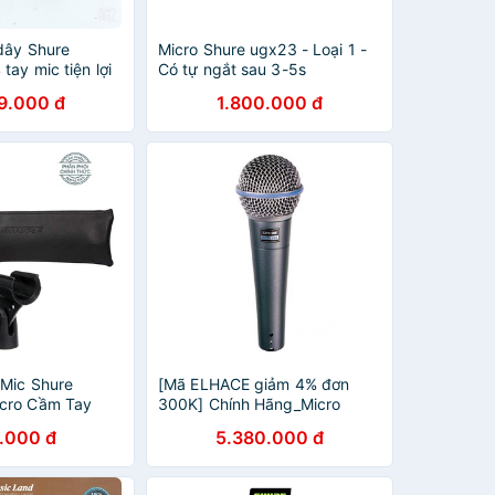
dây Shure
Micro Shure ugx23 - Loại 1 -
ay mic tiện lợi
Có tự ngắt sau 3-5s
đông người
9.000 đ
1.800.000 đ
 Mic Shure
[Mã ELHACE giảm 4% đơn
cro Cầm Tay
300K] Chính Hãng_Micro
LC Microphone
dành cho ca hát Shure Beta
.000 đ
5.380.000 đ
48
58A