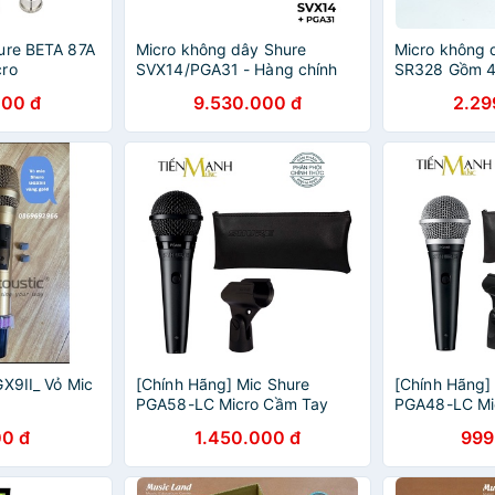
ure BETA 87A
Micro không dây Shure
Micro không 
cro
SVX14/PGA31 - Hàng chính
SR328 Gồm 4 t
ondenser
hãng - Dùng cho thu âm
cho karaoke 
000 đ
9.530.000 đ
2.29
87A
chuyên nghiệp cho hội nghị,
aoke BETA87
thuyết trình, đào tạo
GX9II_ Vỏ Mic
[Chính Hãng] Mic Shure
[Chính Hãng]
PGA58-LC Micro Cầm Tay
PGA48-LC Mi
PGA58LC Vocal Microphone
Vocal PGA48
0 đ
1.450.000 đ
999
Karaoke PGA58
Karaoke PGA