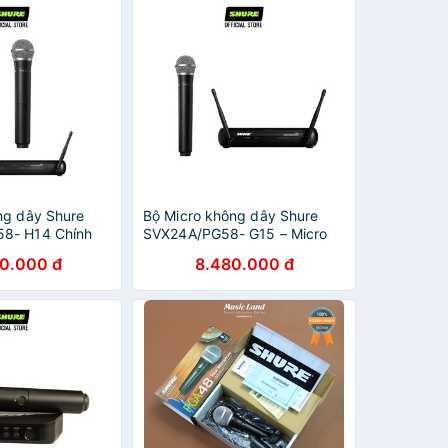
ng dây Shure
Bộ Micro không dây Shure
8- H14 Chính
SVX24A/PG58- G15 – Micro
 cao cấp dành
cao cấp dành cho coffee,
60.000 đ
8.480.000 đ
hòng trà,
phòng trà, karaoke, tiệc cưới
 cưới