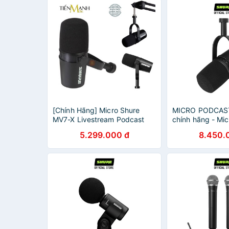
[Chính Hãng] Micro Shure
MICRO PODCAST
MV7-X Livestream Podcast
chính hãng - Mi
Mic Thu Âm Phòng Thu MV7X
không dây Shure
5.299.000 đ
8.450.
Studio Microphone Biểu Diễn
cho biểu diễn â
MV7
Karaoke