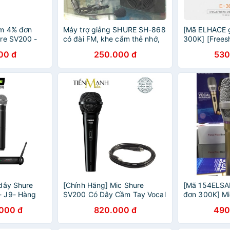
m 4% đơn
Máy trợ giảng SHURE SH-868
[Mã ELHACE 
re SV200 -
có đài FM, khe cắm thẻ nhớ,
300K] [Frees
 - karaoke -
USB, kết nối bluetooth
50k] Máy Trợ
00 đ
250.000 đ
530
iá tốt
Dây E366 có 
dây Shure
[Chính Hãng] Mic Shure
[Mã 154ELSA
 J9- Hàng
SV200 Có Dây Cầm Tay Vocal
đơn 300K] Mi
cro Shure cao
Microphone Karaoke Micro
có dây cao c
000 đ
820.000 đ
490
rà và Karaoke
SV200-Q-X