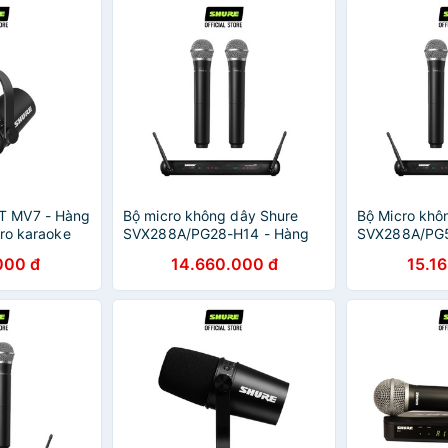
 MV7 - Hàng
Bộ micro không dây Shure
Bộ Micro khô
cro karaoke
SVX288A/PG28-H14 - Hàng
SVX288A/PG5
 tuyệt vời
chính hãng - Micro Shure cao
Hãng – Micro
000 đ
14.660.000 đ
15.1
m nhạc và hát
cấp
cho coffee, p
karaoke, tiệc