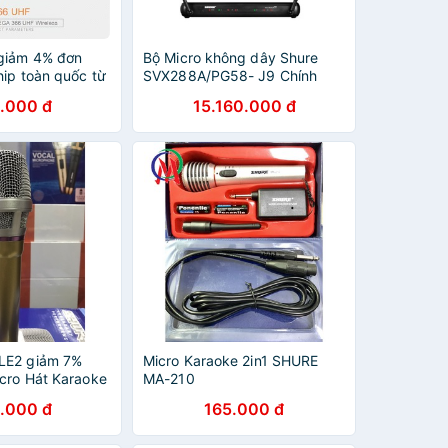
giảm 4% đơn
Bộ Micro không dây Shure
hip toàn quốc từ
SVX288A/PG58- J9 Chính
 Giảng Không
Hãng – Micro cao cấp dành
.000 đ
15.160.000 đ
bluetooth
cho coffee, phòng trà,
karaoke, tiệc cưới
LE2 giảm 7%
Micro Karaoke 2in1 SHURE
cro Hát Karaoke
MA-210
ấp Shure N86
.000 đ
165.000 đ