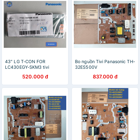
43" LG T-CON FOR
Bo nguồn Tivi Panasonic TH-
LC430EGY-SKM3 tivi
32ES500V
Panasonic model TH-
520.000 đ
837.000 đ
43FX550V