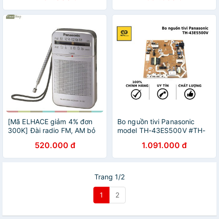
[Mã ELHACE giảm 4% đơn
Bo nguồn tivi Panasonic
300K] Đài radio FM, AM bỏ
model TH-43ES500V #TH-
túi Panasonic RF-P50
43ES600V #TH-43ES630V
520.000 đ
1.091.000 đ
Trang 1/2
1
2