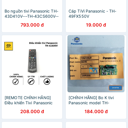
Bo nguồn tivi Panasonic TH-
Cáp TiVi Panasonic - TH-
43D410V---TH-43CS600V--
49FX550V
-TH-43C410V---TH-
793.000 đ
19.000 đ
43DS600V---TH-43D630V
[REMOTE CHÍNH HÃNG]
[CHÍNH HÃNG] Bo K tivi
Điều khiển Tivi Panasonic
Panasonic model TH-
model TH-42A00V---TH-
43EX605V
208.000 đ
184.000 đ
42A410V---TH-39A400V---
TH-50A410V