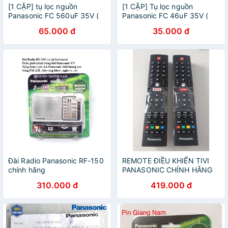
[1 CẶP] tụ lọc nguồn
[1 CẶP] Tụ lọc nguồn
Panasonic FC 560uF 35V (
Panasonic FC 46uF 35V (
cam kết chính hãng )
Cam kết hàng xịn )
65.000 đ
35.000 đ
Đài Radio Panasonic RF-150
REMOTE ĐIỀU KHIỂN TIVI
chính hãng
PANASONIC CHÍNH HÃNG
GIỌNG NÓI
310.000 đ
419.000 đ