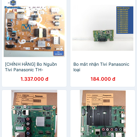
[CHÍNH HÃNG] Bo Nguồn
Bo mắt nhận Tivi Panasonic
Tivi Panasonic TH-
loại
55FX600V
ES501V//ES500V//ES505V//ES600V//ES630V//DS490V//DS500V//DS630V//CS630V//
1.337.000 đ
184.000 đ