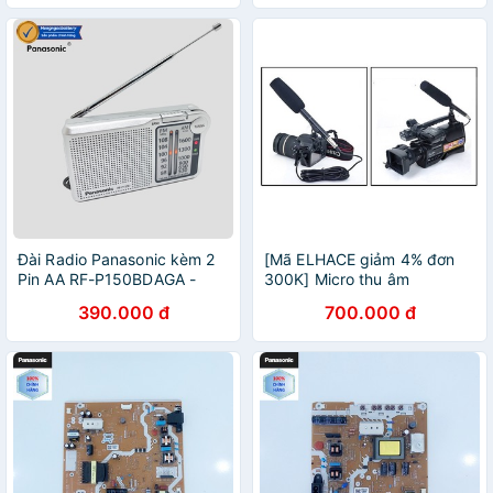
34D410V #TH-32DS500V
#TH-32DS510V
Đài Radio Panasonic kèm 2
[Mã ELHACE giảm 4% đơn
Pin AA RF-P150BDAGA -
300K] Micro thu âm
Hàng chính hãng
Panasonic EM-2800A
390.000 đ
700.000 đ