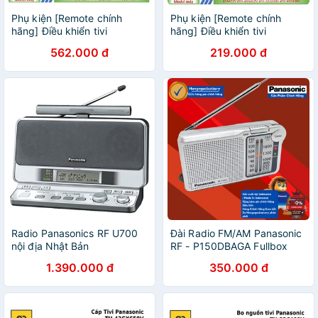
Phụ kiện [Remote chính
Phụ kiện [Remote chính
hãng] Điều khiển tivi
hãng] Điều khiển tivi
Panasonic model TH-
Panasonic model TH-
562.000 đ
219.000 đ
32GS550V # TH-40GS550V
42A00V #TH-42A410V #TH-
# TH-43GX650V
39A400V #TH-50A410V
Radio Panasonics RF U700
Đài Radio FM/AM Panasonic
nội địa Nhật Bản
RF - P150DBAGA Fullbox
Chính Hãng
1.390.000 đ
350.000 đ