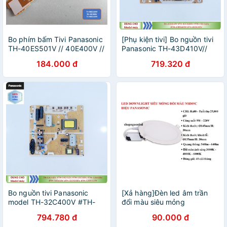
Bo phím bấm Tivi Panasonic
[Phụ kiện tivi] Bo nguồn tivi
TH-40ES501V // 40E400V //
Panasonic TH-43D410V//
40ES505V
TH-43CS600V //TH-
184.000 đ
719.320 đ
43C410V //TH-43DS600V
//TH-43D630V
Bo nguồn tivi Panasonic
[Xả hàng]Đèn led âm trần
model TH-32C400V #TH-
đổi màu siêu mỏng
34C410V #TH-32C500V
Panasonic công suất 9w,12w
794.780 đ
90.000 đ
#TH-32D400V #TH-
mã số NSD12,NSD09