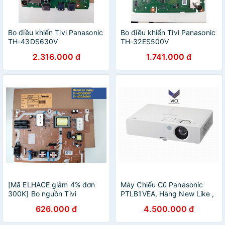
Bo điều khiển Tivi Panasonic
Bo điều khiển Tivi Panasonic
TH-43DS630V
TH-32ES500V
2.316.000 đ
1.741.000 đ
[Mã ELHACE giảm 4% đơn
Máy Chiếu Cũ Panasonic
300K] Bo nguồn Tivi
PTLB1VEA, Hàng New Like ,
Panasonic TH-40DS500V //
Bảo Hành 3 Tháng Sản
626.000 đ
4.500.000 đ
40DS490V
Phẩm