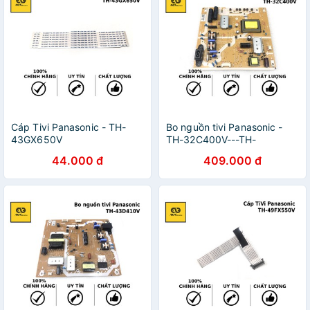
Cáp Tivi Panasonic - TH-
Bo nguồn tivi Panasonic -
43GX650V
TH-32C400V---TH-
34C410V---TH-32C500V---
44.000 đ
409.000 đ
TH-32D400V---TH-
34D410V---TH-32DS500V