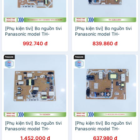
[Phụ kiện tivi] Bo nguồn tivi
[Phụ kiện tivi] Bo nguồn tivi
Panasonic model TH-
Panasonic model TH-
43ES500V #TH-43ES600V
32ES500V
992.740 đ
839.860 đ
#TH-43ES630V
[Phụ kiện tivi] Bo nguồn tivi
[Phụ kiện tivi] Bo nguồn tivi
Panasonic model TH-
Panasonic model TH-
49EX600V
40DS500V #TH-40DS490V
1.452.000 đ
637.980 đ