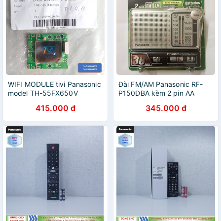
WIFI MODULE tivi Panasonic
Đài FM/AM Panasonic RF-
model TH-55FX650V
P150DBA kèm 2 pin AA
Hàng Chính Hãng FullBox
415.000 đ
345.000 đ
Made in Indonesia