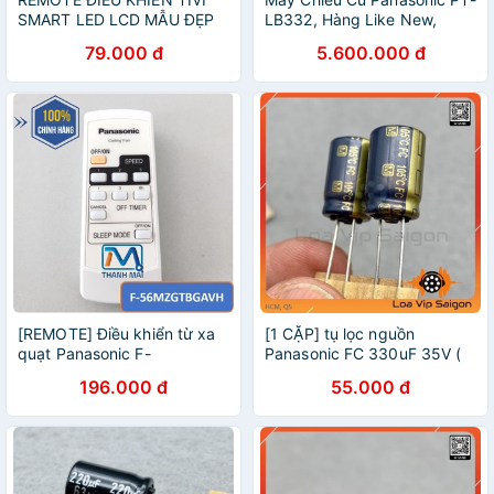
SMART LED LCD MẪU ĐẸP
LB332, Hàng Like New,
Bóng Còn Sáng Đẹp, Bảo
79.000 đ
5.600.000 đ
Hành 3 Tháng Sản Phẩm
[REMOTE] Điều khiển từ xa
[1 CẶP] tụ lọc nguồn
quạt Panasonic F-
Panasonic FC 330uF 35V (
56MZGTBGAVH
cam kết chính hãng )
196.000 đ
55.000 đ