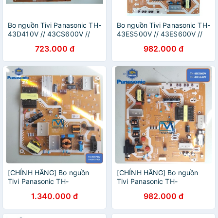
Bo nguồn Tivi Panasonic TH-
Bo nguồn Tivi Panasonic TH-
43D410V // 43CS600V //
43ES500V // 43ES600V //
43C410V // 43DS600V//
43ES630V
723.000 đ
982.000 đ
43DS630V
[CHÍNH HÃNG] Bo nguồn
[CHÍNH HÃNG] Bo nguồn
Tivi Panasonic TH-
Tivi Panasonic TH-
49FX700V TH-55FX700V
49ES600V TH-49ES630V
1.340.000 đ
982.000 đ