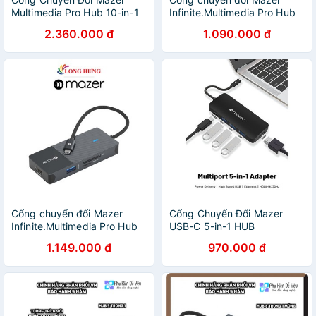
Multimedia Pro Hub 10-in-1
Infinite.Multimedia Pro Hub
USB-C-Hàng chính hãng
6-in-1 Type-C M-
2.360.000 đ
1.090.000 đ
UC2MULTI7001 - Hàng
chính hãng
Cổng chuyển đổi Mazer
Cổng Chuyển Đổi Mazer
Infinite.Multimedia Pro Hub
USB-C 5-in-1 HUB
7-in-1 Type-C M-
1.149.000 đ
970.000 đ
UC2MULTI7002 - Hàng
chính hãng