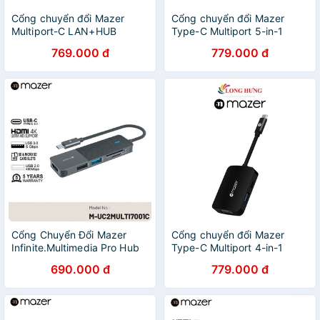
Cổng chuyển đổi Mazer
Cổng chuyển đổi Mazer
Multiport-C LAN+HUB
Type-C Multiport 5-in-1
Adapter M-UC2MULTI302-
Adapter M-UC2MULTI4050
769.000 đ
779.000 đ
GY - Hàng Chính Hãng
- Hàng chính hãng
Cổng Chuyển Đổi Mazer
Cổng chuyển đổi Mazer
Infinite.Multimedia Pro Hub
Type-C Multiport 4-in-1
5-in-1
Adapter M-UC2MULTI4040
690.000 đ
779.000 đ
- Hàng chính hãng