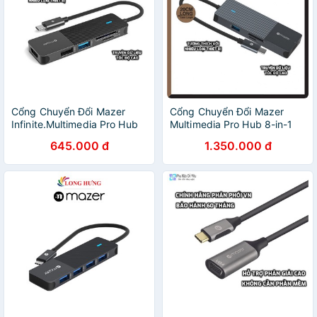
Cổng Chuyển Đổi Mazer
Cổng Chuyển Đổi Mazer
Infinite.Multimedia Pro Hub
Multimedia Pro Hub 8-in-1
5-in-1 [CHÍNH HÃNG PHÂN
USB-C [CHÍNH HÃNG PHÂN
645.000 đ
1.350.000 đ
PHỐI VN, BẢO HÀNH 5
PHỐI VN, BẢO HÀNH 12
NĂM]
THÁNG]