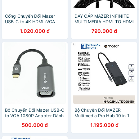
Cổng Chuyển Đổi Mazer
DÂY CÁP MAZER INFINITE
USB-C to 4K-HDMI+VGA
MULTIMEDIA HDMI TO HDMI
Dual Display Adapter, Vỏ
4K dây cáp Mazer bọc
1.020.000 đ
790.000 đ
chất liệu Aluminum giúp
Nylon bền bỉ và lâu dài Hàng
giảm thiểu nhiễu điện từ
Chính Hãng
Hàng Chính Hãng
Bộ Chuyển Đổi Mazer USB-C
Bộ Chuyển Đổi MAZER
to VGA 1080P Adapter Dành
Multimedia Pro Hub 10 in 1
Cho Máy Tính hỗ trợ độ
USB-C Dài 20cm Gồm
500.000 đ
1.195.000 đ
phân giải HD lên đến 1920 x
03xUSB-A 01xUSB-C Audio
1200 hoặc 1080p ở 60Hz
3.5mm HDMI VGA LAN
Hàng Chính Hãng
SD/MicroSD Hàng Chính