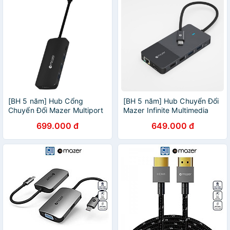
[BH 5 năm] Hub Cổng
[BH 5 năm] Hub Chuyển Đổi
Chuyển Đổi Mazer Multiport
Mazer Infinite Multimedia
USB-C 8-in-1 HUB To HDMI
Pro Series 12 in 1 HDMI x2
699.000 đ
649.000 đ
4Kx2
xuất 3 màn hình