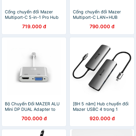
Cổng chuyển đổi Mazer
Cổng chuyển đổi Mazer
Multiport-C 5-in-1 Pro Hub
Multiport-C LAN+HUB
M-UC2PROHUB600-GY -
Adapter M-UC2MULTI302-
719.000 đ
790.000 đ
Hàng Chính Hãng
GY - Hàng Chính Hãng
Bộ Chuyển Đổi MAZER ALU
[BH 5 năm] Hub chuyển đổi
Mini DP DUAL Adapter to
Mazer USBC 4 trong 1
(HDMI + VGA Adapter) M-
MUC2MULTI302GY
700.000 đ
920.000 đ
MDPDUAL200