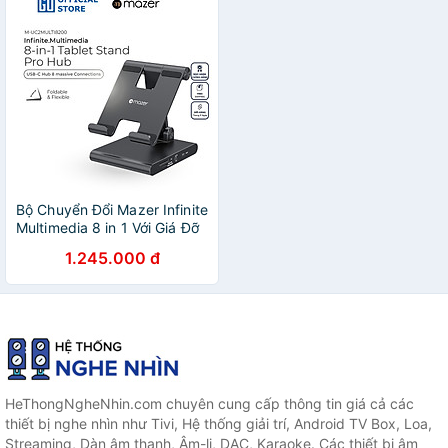
Hãng
Bộ Chuyển Đổi Mazer Infinite
Multimedia 8 in 1 Với Giá Đỡ
Máy Tính Bảng Có Thể Gấp
1.245.000 đ
Gọn 8 Cổng Đa Năng Hàng
Chính Hãng
HeThongNgheNhin.com chuyên cung cấp thông tin giá cả các
thiết bị nghe nhìn như Tivi, Hệ thống giải trí, Android TV Box, Loa,
Streaming, Dàn âm thanh, Âm-li, DAC, Karaoke. Các thiết bị âm