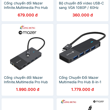
Cổng chuyển đổi Mazer
Bộ chuyển đổi video USB-C
Infinite.Multimedia Pro Hub
sang VGA 1080P / 60Hz
4-in-1 M-UC2MULTI7000-
Mazer [CHÍNH HÃNG PHÂN
679.000 đ
360.000 đ
BK - Hàng Chính Hãng
PHỐI, BẢO HÀNH 60
THÁNG]
Cổng chuyển đổi Mazer
Cổng Chuyển Đổi Mazer
Infinite.Multimedia Pro Hub
Multimedia Pro Hub 8-in-1
12-in-1 Type-C M-
USB-C - Hàng chính hãng
1.990.000 đ
1.779.000 đ
UC2MULTI7004 - Hàng
chính hãng