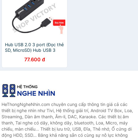
Hub USB 2.0 3 port (Đọc thẻ
SD, MicroSD) Hub USB 3
Cổng Kèm 2 Khe Đọc Thẻ
77.600 đ
Nhớ Micro SD và SD
HeThongNgheNhin.com chuyên cung cấp thông tin giá cả các
thiết bị nghe nhìn như Tivi, Hệ thống giải trí, Android TV Box, Loa,
Streaming, Dàn âm thanh, Âm-li, DAC, Karaoke. Các thiết bị âm
thanh, Tai nghe có dây, không dây, bluetooth, Loa, Micro, máy
chiếu, màn chiếu... Thiết bị lưu trữ, USB, Đĩa, Thẻ nhớ, Ổ cứng di
động HDD, SSD... Bằng khả năng sẵn có cùng sự nỗ lực không