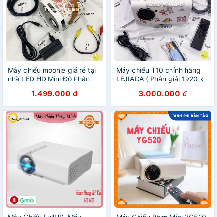
Máy chiếu moonie giá rẻ tại
Máy chiếu T10 chính hãng
nhà LED HD Mini Độ Phân
LEJIADA ( Phân giải 1920 x
Giải 1080p- (Tặng dây HDMI
1080P +hệ điều hành
1.499.000 đ
3.000.000 đ
+ 10 stickers trang trí)
android +chiếu được nhiều
góc chiếu + stickers)
Máy Chiếu FullHD, Máy
Máy Chiếu Phim Mini YG520