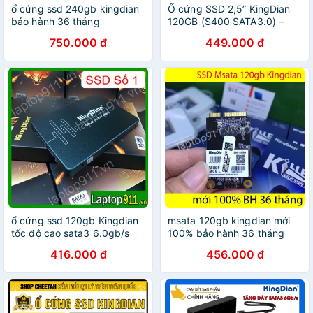
ổ cứng ssd 240gb kingdian
Ổ cứng SSD 2,5” KingDian
bảo hành 36 tháng
120GB (S400 SATA3.0) –
CHÍNH HÃNG – Bảo hành 3
750.000 đ
449.000 đ
năm – SSD 120GB
ổ cứng ssd 120gb Kingdian
msata 120gb kingdian mới
tốc độ cao sata3 6.0gb/s
100% bảo hành 36 tháng
chính hãng ổ ssd msata
416.000 đ
456.000 đ
120gb giá rẻ