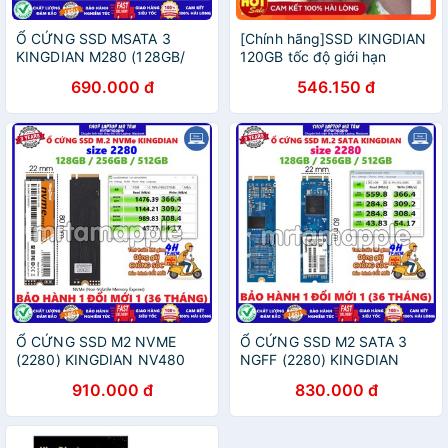
Ổ CỨNG SSD MSATA 3
[Chính hãng]SSD KINGDIAN
KINGDIAN M280 (128GB/
120GB tốc độ giới hạn
240GB/ 256GB/ 512GB)
280MB/s ➡️ BẢO HÀNH 36
690.000 đ
546.150 đ
TỐC ĐỘ CAO
THÁNG ➡️
Ổ CỨNG SSD M2 NVME
Ổ CỨNG SSD M2 SATA 3
(2280) KINGDIAN NV480
NGFF (2280) KINGDIAN
(128GB / 256GB / 512GB)
N480 (128GB / 256GB /
910.000 đ
830.000 đ
TỐC ĐỘ CAO
512GB) TỐC ĐỘ CAO