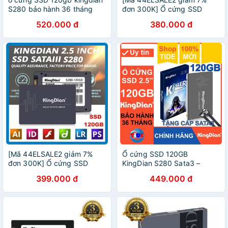
S280 bảo hành 36 tháng
đơn 300K] Ổ cứng SSD
120GB Kingdian - Chính
520.000 đ
380.000 đ
hãng bảo hành 3 năm !!!
[Mã 44ELSALE2 giảm 7%
Ổ cứng SSD 120GB
đơn 300K] Ổ cứng SSD
KingDian S280 Sata3 –
120GB Kingdian S400 -
CHÍNH HÃNG – Bảo hành 3
399.000 đ
449.000 đ
Chính hãng bảo hành 36
năm – SSD 120GB – Tặng
tháng !
cáp dữ liệu Sata 3.0