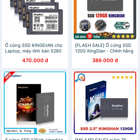
Ổ cứng SSD KINGDIAN cho
[FLASH SALE] Ổ cứng SSD
Laptop, máy tính bàn S280
120G KingDian - Chính hãng
120GB, S370 128GB, S280
bảo hành 3 năm!
470.000 đ
389.000 đ
240GB, S370 256GB, S280
480GB
ổ cứng SSD 120gb kingdian
[Mã 44ELSALE2 giảm 7%