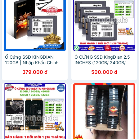
Ổ Cứng SSD KINGDIAN
Ổ CỨNG SSD KingDian 2.5
120GB | Nhập Khẩu Chính
INCHES (120GB/ 240GB/
Hãng
480GB) tốc độ cao
379.000 đ
500.000 đ