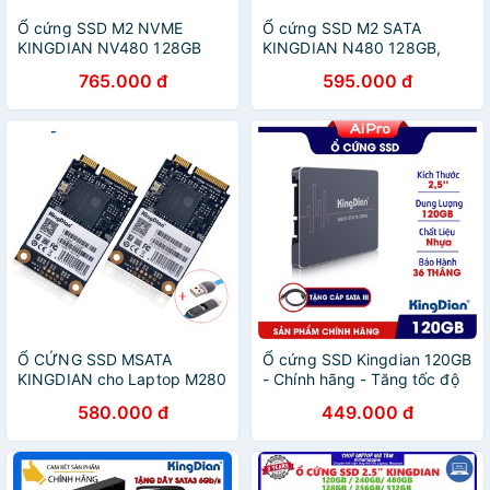
Ổ cứng SSD M2 NVME
Ổ cứng SSD M2 SATA
KINGDIAN NV480 128GB
KINGDIAN N480 128GB,
NV480 256GB - NVME PCLe
N480 256GB - M2 Sata
765.000 đ
595.000 đ
2280
2242 / 2280
Ổ CỨNG SSD MSATA
Ổ cứng SSD Kingdian 120GB
KINGDIAN cho Laptop M280
- Chính hãng - Tăng tốc độ
256GB M280 240GB -
máy tính - Bảo hành 36
580.000 đ
449.000 đ
MSATA
tháng