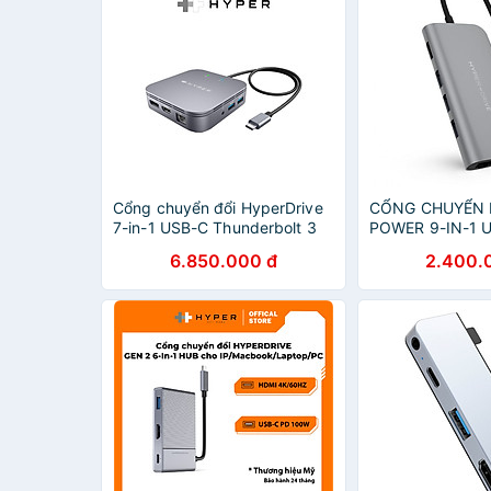
Cổng chuyển đổi HyperDrive
CỔNG CHUYỂN 
7-in-1 USB-C Thunderbolt 3
POWER 9-IN-1 
Mobile Dock Hub HDTB3TD -
FOR IPAD PRO 2
6.850.000 đ
2.400.
Hàng chính hãng
MACBOOK, SUR