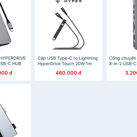
HYPERDRIVE
Cáp USB Type-C to Lightning
Cổng chuyển
USB-C HUB
HyperDrive Touch 20W 1m
8-in-2 USB-C
018,
MFI HD-CLB513 - Hàng chính
MacBook Pro
000 đ
460.000 đ
3.20
FACE– HD30F
hãng
và MacBook A