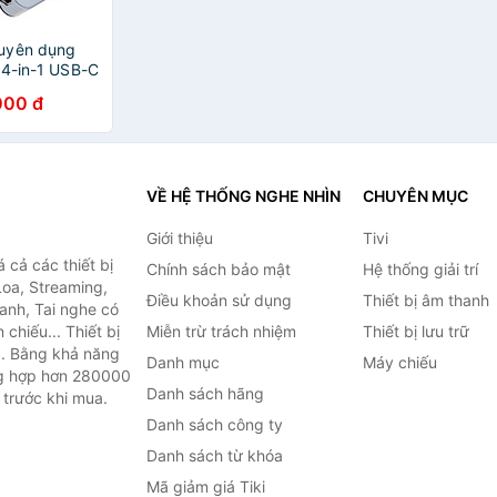
uyên dụng
 4-in-1 USB-C
9E) - Hàng
000 đ
VỀ HỆ THỐNG NGHE NHÌN
CHUYÊN MỤC
Giới thiệu
Tivi
cả các thiết bị
Chính sách bảo mật
Hệ thống giải trí
Loa, Streaming,
Điều khoản sử dụng
Thiết bị âm thanh
anh, Tai nghe có
chiếu... Thiết bị
Miễn trừ trách nhiệm
Thiết bị lưu trữ
.. Bằng khả năng
Danh mục
Máy chiếu
ng hợp hơn 280000
Danh sách hãng
 trước khi mua.
Danh sách công ty
Danh sách từ khóa
Mã giảm giá Tiki