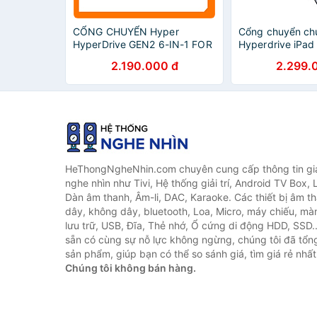
CỔNG CHUYỂN Hyper
Cổng chuyển ch
HyperDrive GEN2 6-IN-1 FOR
Hyperdrive iPad
MACBOOK, IPAD PRO 2018-
Hub - (HD-HD31
2.190.000 đ
2.299.
2020, PC & DEVICES - Hàng
chính hãng
chính hãng
HeThongNgheNhin.com chuyên cung cấp thông tin giá 
nghe nhìn như Tivi, Hệ thống giải trí, Android TV Box, 
Dàn âm thanh, Âm-li, DAC, Karaoke. Các thiết bị âm th
dây, không dây, bluetooth, Loa, Micro, máy chiếu, màn 
lưu trữ, USB, Đĩa, Thẻ nhớ, Ổ cứng di động HDD, SSD.
sẵn có cùng sự nỗ lực không ngừng, chúng tôi đã tổ
sản phẩm, giúp bạn có thể so sánh giá, tìm giá rẻ nhất
Chúng tôi không bán hàng.