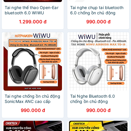
Tai nghe thể thao Open-Ear
Tai nghe chụp tai bluetooth
bluetooth 6.0 WIWU
6.0 chống ồn chủ động
OpenBuds O301 Open-Ear -
SonicMax ANC cao cấp
1.299.000 đ
990.000 đ
Âm Thanh 360° Driver 11mm
WIWU Airbuds MAX TD-18
- 4 Mic ENC - Pin 56 Giờ -
-38dB | Driver 40mm | Pin
Chống Lọt Âm DS3.0 -
40 Giờ | Earcups Xoay 360 |
Chống Nước IPX5 - Hàng
Headband Thoáng Khí -
nhập khẩu
hàng nhập khẩu
Tai nghe chống ồn chủ động
Tai Nghe Bluetooth 6.0
SonicMax ANC cao cấp
chống ồn chủ động
WIWU Airbuds MAX TD-18
SonicMax ANC 38dB
990.000 đ
990.000 đ
-38dB | Driver 40mm | Pin
hiêuWiWU Airbuds MAX TD-
40 Giờ | Earcups Xoay |
18 -38dB | Driver 40mm |
Headband Thoáng Khí -
Pin 40 Giờ | Earcups Xoay
hàng nhập khẩu
360 | Headband Thoáng Khí