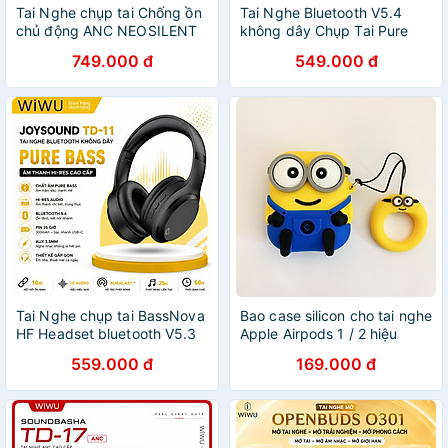
Tai Nghe chụp tai Chống ồn
Tai Nghe Bluetooth V5.4
chủ động ANC NEOSILENT
không dây Chụp Tai Pure
PRO bluetooth V5.3 WiWU
Bass Hi-Res Audio WIWU
749.000 đ
549.000 đ
Solar TD-06 - -25dB, Driver
JOYSOUND TD-11 - Pin
40mm Pin 300mAh
khủng, cổng AUX 3.5mm
Bluetooth 5.3,Bass mạnh,
cho iPhone iPad Samsung
Spatial Audio sống động, Hi-
Oppo - Pure Bass + Hi-Res
Res + LDAC nghe cực hay,
Audio, nghe nhạc 25 giờ,
Pin lâu & sạc nhanh - Hàng
nghe nhạc lossless chất
nhập khẩu
lượng cao - Hàng nhập khẩu
Tai Nghe chụp tai BassNova
Bao case silicon cho tai nghe
HF Headset bluetooth V5.3
Apple Airpods 1 / 2 hiệu
+ Jack AUX 3.5mm WiWU
HOTCASE (kiểu dáng
559.000 đ
169.000 đ
JOYSOUND TD-11 - Pin
Minion, chống vân tay,
khủng, cổng AUX 3.5mm
chống bám bẩn, vật liệu cao
cho iPhone iPad Samsung
cấp) - Hàng nhập khẩu
Oppo - Pure Bass + Hi-Res
Audio, nghe nhạc 25 giờ,