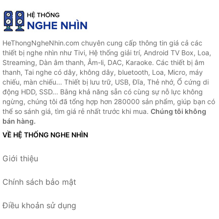
ANC, Bluetooth 6.0, Pin 50
Giờ, Âm Thanh ACS 360° -
Hàng nhập khẩu
HeThongNgheNhin.com chuyên cung cấp thông tin giá cả các
thiết bị nghe nhìn như Tivi, Hệ thống giải trí, Android TV Box, Loa,
Streaming, Dàn âm thanh, Âm-li, DAC, Karaoke. Các thiết bị âm
thanh, Tai nghe có dây, không dây, bluetooth, Loa, Micro, máy
chiếu, màn chiếu... Thiết bị lưu trữ, USB, Đĩa, Thẻ nhớ, Ổ cứng di
động HDD, SSD... Bằng khả năng sẵn có cùng sự nỗ lực không
ngừng, chúng tôi đã tổng hợp hơn 280000 sản phẩm, giúp bạn có
thể so sánh giá, tìm giá rẻ nhất trước khi mua.
Chúng tôi không
bán hàng.
VỀ HỆ THỐNG NGHE NHÌN
Giới thiệu
Chính sách bảo mật
Điều khoản sử dụng