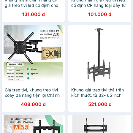
giá treo tivi led cố định cho
cố định CP hàng loại dày từ
mọi hãng tivi từ 43-100 inch
19-65inch - Hàng chính
131.000 đ
101.000 đ
kèm ốc vít M100 - Hàng
hãng
Chính Hãng
Giá treo tivi, khung treo tivi
Khung giá treo tivi thả trần
xoay đa năng tiện lợi Chánh
kích thước từ 32- 65 inch
Phát kích thước 32 đến 65
hàng Chánh Phát - Hàng
408.000 đ
521.000 đ
inch - Xoay mọi góc độ A3 -
Chính Hãng
Hàng Chính Hãng