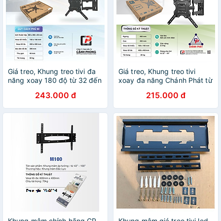
Giá treo, Khung treo tivi đa
Giá treo, Khung treo tivi
năng xoay 180 độ từ 32 đến
xoay đa năng Chánh Phát từ
55 inch - B1T3255 - Hàng
19 đến 55 inch - Xoay mọi
243.000 đ
215.000 đ
Chính Hãng
góc độ - A1 - Hàng Chính
Hãng
Khung mâm chính hãng CP
Khung mâm giá treo tivi led