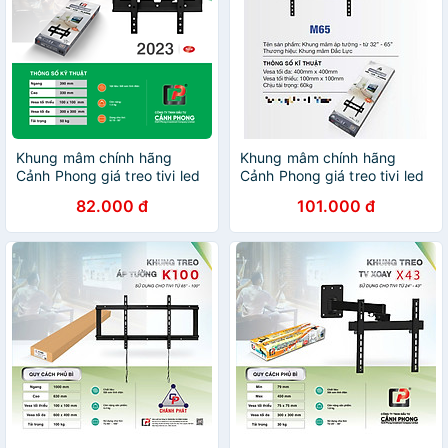
Khung mâm chính hãng
Khung mâm chính hãng
Cảnh Phong giá treo tivi led
Cảnh Phong giá treo tivi led
cố định cho mọi hãng tivi từ
cố định cho mọi hãng tivi từ
82.000 đ
101.000 đ
19-55 inch kèm ốc vít M55 -
32-65 inch kèm ốc vít M65 -
Hàng Chính Hãng
Hàng Chính Hãng