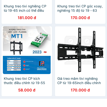
Khung treo tivi nghiêng CP
Khung treo tivi CP góc xoay,
từ 19-65 inch có thể điều
nghiêng 15 độ từ 19 - 63
chỉnh góc 15 độ - Hàng
inch - Hàng chính hãng
181.000 đ
170.000 đ
Chính Hãng
Khung treo tivi CP kích
Giá treo mâm tivi nghiêng
thước điều chỉnh từ 19-55
CP từ 19-65inch điều chỉnh
inch kèm ốc vít - MT1 -
góc 15 độ - Hàng Chính
58.000 đ
170.000 đ
Hàng Chính Hãng
Hãng