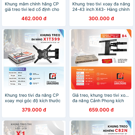
Khung mâm chính hãng CP
Khung treo tivi xoay đa năng
giá treo tivi led cố định cho
24-43 inch X43- Hàng chính
mọi hãng tivi từ 43-100 inch
hãng
462.000 đ
300.000 đ
kèm ốc vít K100 - Hàng
Chính Hãng
Khung treo tivi đa năng CP
Giá treo, khung treo tivi xoay
xoay mọi góc độ kích thước
đa năng Cảnh Phong kích
từ 32-55 inch X1T399 -
thước từ 55-85inch - Xoay
379.000 đ
659.000 đ
Hàng Chính Hãng
mọi góc độ - B4 - Hàng
Chính Hãng