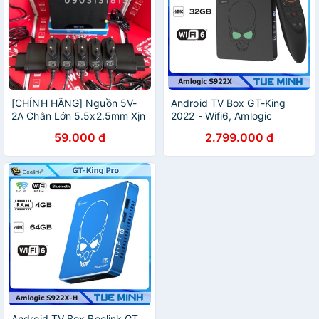
[CHÍNH HÃNG] Nguồn 5V-
Android TV Box GT-King
2A Chân Lớn 5.5x2.5mm Xịn
2022 - Wifi6, Amlogic
Khui Hộp BEELINK
S922X, Ram 4GB, Bộ nhớ
59.000 đ
2.799.000 đ
trong 32GB
Android TV Box Beelink GT-