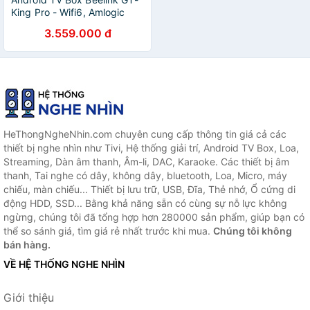
King Pro - Wifi6, Amlogic
S922X-H, Ram 4GB, Bộ nhớ
3.559.000 đ
trong 64GB
HeThongNgheNhin.com chuyên cung cấp thông tin giá cả các
thiết bị nghe nhìn như Tivi, Hệ thống giải trí, Android TV Box, Loa,
Streaming, Dàn âm thanh, Âm-li, DAC, Karaoke. Các thiết bị âm
thanh, Tai nghe có dây, không dây, bluetooth, Loa, Micro, máy
chiếu, màn chiếu... Thiết bị lưu trữ, USB, Đĩa, Thẻ nhớ, Ổ cứng di
động HDD, SSD... Bằng khả năng sẵn có cùng sự nỗ lực không
ngừng, chúng tôi đã tổng hợp hơn 280000 sản phẩm, giúp bạn có
thể so sánh giá, tìm giá rẻ nhất trước khi mua.
Chúng tôi không
bán hàng.
VỀ HỆ THỐNG NGHE NHÌN
Giới thiệu