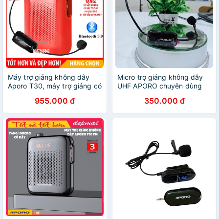
Máy trợ giảng không dây
Micro trợ giảng không dây
Aporo T30, máy trợ giảng có
UHF APORO chuyên dùng
bluetooth UHF bảo hành 3
cho máy trợ giảng APORO
955.000 đ
350.000 đ
tháng
T9,T20,T21,T30 sóng
UHF....