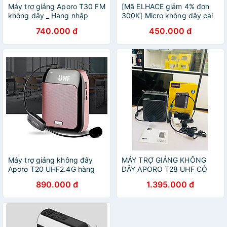
Máy trợ giảng Aporo T30 FM
[Mã ELHACE giảm 4% đơn
không dây _ Hàng nhập
300K] Micro không dây cài
khẩu
áo Aporo dùng sóng UHF
740.000 đ
450.000 đ
dùng cho loa trợ giảng,
Amaly, loa kéo.
Máy trợ giảng không đây
MÁY TRỢ GIẢNG KHÔNG
Aporo T20 UHF2.4G hàng
DÂY APORO T28 UHF CÓ
chính hãng cho giáo viên
CHỐNG NƯỚC IP67 CÔNG
890.000 đ
1.395.000 đ
SUẤT LỚN HÀNG CHÍNH
HÃNG