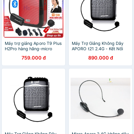
Máy trợ giảng Aporo T9 Plus
Máy Trợ Giảng Không Dây
H2Pro hàng hãng-micro
APORO t21 2.4G - Kết Nối
không dây-Bluetooth 5.0-
Bluetooth, Mic Trợ Giảng To,
759.000 đ
890.000 đ
USB-Thẻ nhớ-Đài FM (1 bộ)
Rõ, Hỗ Trợ Thẻ Nhớ, USB
(tặng mic 169k)
Máy Trợ Giảng Không Dây
Micro Aporo 2.4G không dây