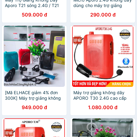
Aporo T21 sóng 2.4G / T21
dùng cho máy trợ giảng
Có dây Mới 2021 Kết Nối
APoro T9 2.4G, T18 2.4G,
509.000 đ
290.000 đ
Bluetooth
T20 2.4G,...
[Mã ELHACE giảm 4% đơn
Máy trợ giảng không dây
300K] Máy trợ giảng không
APORO T30 2.4G cao cấp
dây Aporo T30 UHF, loa trợ
bảo hành 3 tháng
949.000 đ
1.080.000 đ
giảng có bluetooth mẫu mới
nhất