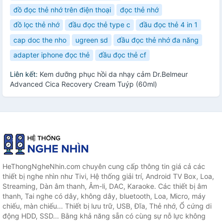
đồ đọc thẻ nhớ trên điện thoại
đọc thẻ nhớ
đồ lọc thẻ nhớ
đầu đọc thẻ type c
đầu đọc thẻ 4 in 1
cap doc the nho
ugreen sd
đầu đọc thẻ nhớ đa năng
adapter iphone đọc thẻ
đầu đọc thẻ cf
Liên kết:
Kem dưỡng phục hồi da nhạy cảm Dr.Belmeur
Advanced Cica Recovery Cream Tuýp (60ml)
HeThongNgheNhin.com chuyên cung cấp thông tin giá cả các
thiết bị nghe nhìn như Tivi, Hệ thống giải trí, Android TV Box, Loa,
Streaming, Dàn âm thanh, Âm-li, DAC, Karaoke. Các thiết bị âm
thanh, Tai nghe có dây, không dây, bluetooth, Loa, Micro, máy
chiếu, màn chiếu... Thiết bị lưu trữ, USB, Đĩa, Thẻ nhớ, Ổ cứng di
động HDD, SSD... Bằng khả năng sẵn có cùng sự nỗ lực không