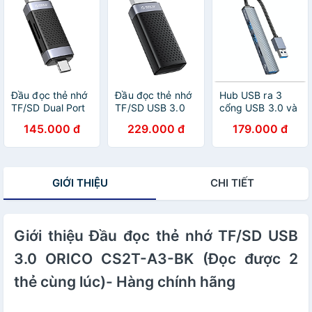
Đầu đọc thẻ nhớ
Đầu đọc thẻ nhớ
Hub USB ra 3
TF/SD Dual Port
TF/SD USB 3.0
cổng USB 3.0 và
USB + Type-C
ORICO CS2D-
2.0 kiêm đầu đọc
145.000 đ
229.000 đ
179.000 đ
ORICO CD2D-
A3-BK - Hàng
thẻ nhớ Orico
AC2-BK - Hàng
chính hãng
AH-A12F-GY-BP -
chính hãng
Hàng Chính Hãng
GIỚI THIỆU
CHI TIẾT
Giới thiệu Đầu đọc thẻ nhớ TF/SD USB
3.0 ORICO CS2T-A3-BK (Đọc được 2
thẻ cùng lúc)- Hàng chính hãng