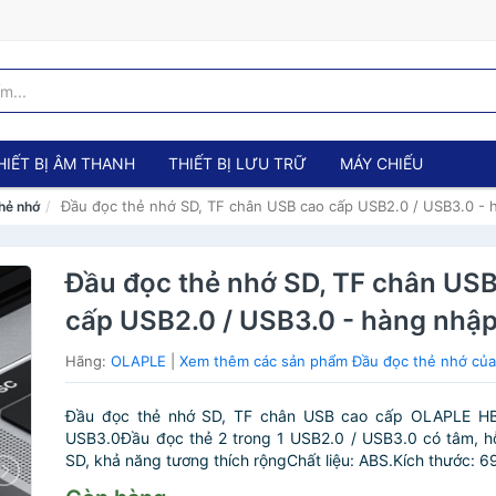
HIẾT BỊ ÂM THANH
THIẾT BỊ LƯU TRỮ
MÁY CHIẾU
Đầu đọc thẻ nhớ SD, TF chân USB cao cấp USB2.0 / USB3.0 - 
hẻ nhớ
Đầu đọc thẻ nhớ SD, TF chân US
cấp USB2.0 / USB3.0 - hàng nhậ
Hãng:
OLAPLE
|
Xem thêm các sản phẩm Đầu đọc thẻ nhớ củ
Đầu đọc thẻ nhớ SD, TF chân USB cao cấp OLAPLE HB
USB3.0Đầu đọc thẻ 2 trong 1 USB2.0 / USB3.0 có tâm, hỗ
SD, khả năng tương thích rộngChất liệu: ABS.Kích thước: 69 