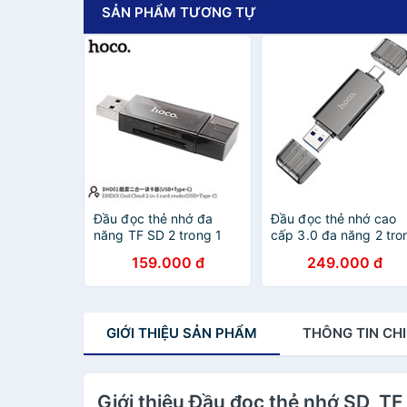
SẢN PHẨM TƯƠNG TỰ
Đầu đọc thẻ nhớ đa
Đầu đọc thẻ nhớ cao
năng TF SD 2 trong 1
cấp 3.0 đa năng 2 tro
tiện lợi 1 đầu USB, 1 đầu
1 tiện lợi (1 đầu USB, 1
159.000 đ
249.000 đ
typec 480Mbps Hỗ trợ
Đầu typec) đọc thẻ
dung lượng 2TB - hàng
camera, máy ảnh đọc
chính hãng
thẻ SD+TF3.0- Hàng
chính hãng
GIỚI THIỆU
SẢN PHẨM
THÔNG TIN
CHI
Giới thiệu Đầu đọc thẻ nhớ SD, T