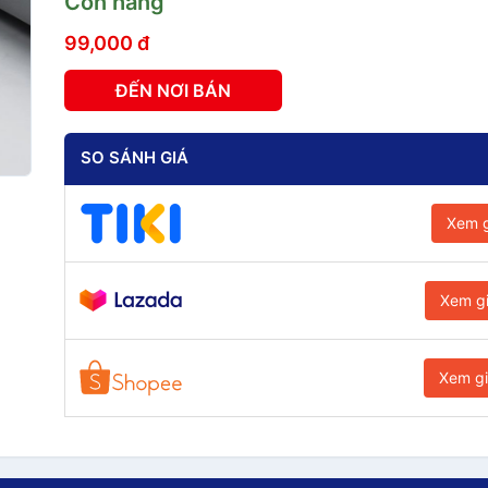
Còn hàng
99,000 đ
ĐẾN NƠI BÁN
SO SÁNH GIÁ
Xem g
Xem g
Xem g