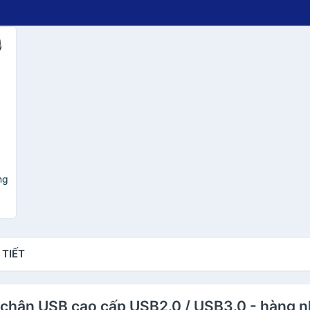
ng
 TIẾT
F chân USB cao cấp USB2.0 / USB3.0 - hàng 