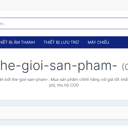
HIẾT BỊ ÂM THANH
THIẾT BỊ LƯU TRỮ
MÁY CHIẾU
the-gioi-san-pham-
(
n bởi the-gioi-san-pham-. Mua sản phẩm chính hãng với giá tốt nhất
phí, thu hộ COD