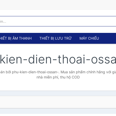
HIẾT BỊ ÂM THANH
THIẾT BỊ LƯU TRỮ
MÁY CHIẾU
kien-dien-thoai-oss
n bởi phu-kien-dien-thoai-ossan-. Mua sản phẩm chính hãng với giá
nhà miễn phí, thu hộ COD