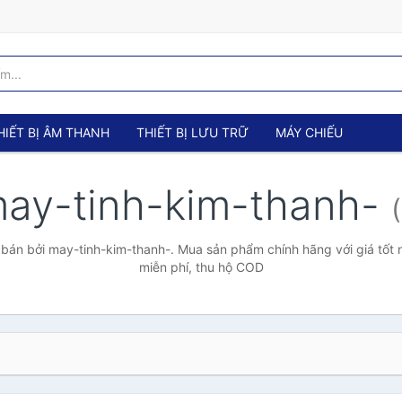
HIẾT BỊ ÂM THANH
THIẾT BỊ LƯU TRỮ
MÁY CHIẾU
ay-tinh-kim-thanh-
bán bởi may-tinh-kim-thanh-. Mua sản phẩm chính hãng với giá tốt n
miễn phí, thu hộ COD