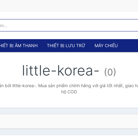
HIẾT BỊ ÂM THANH
THIẾT BỊ LƯU TRỮ
MÁY CHIẾU
little-korea-
(0)
 bởi little-korea-. Mua sản phẩm chính hãng với giá tốt nhất, giao h
hộ COD