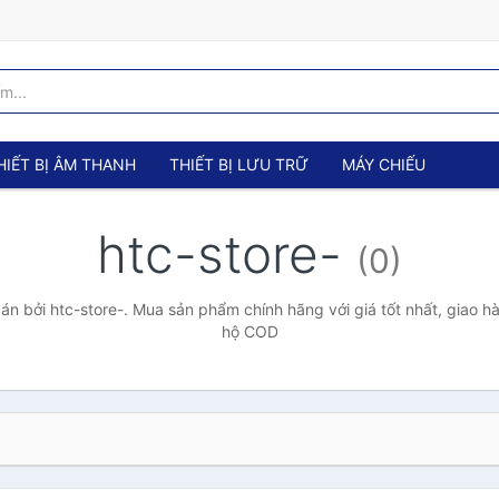
HIẾT BỊ ÂM THANH
THIẾT BỊ LƯU TRỮ
MÁY CHIẾU
htc-store-
(0)
n bởi htc-store-. Mua sản phẩm chính hãng với giá tốt nhất, giao hà
hộ COD