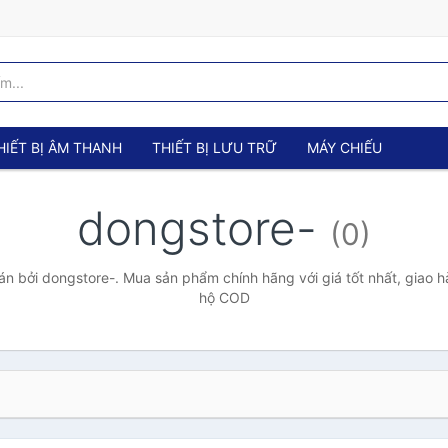
HIẾT BỊ ÂM THANH
THIẾT BỊ LƯU TRỮ
MÁY CHIẾU
dongstore-
(0)
n bởi dongstore-. Mua sản phẩm chính hãng với giá tốt nhất, giao hà
hộ COD