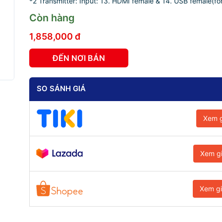
*2 Transmitter: Input: 13. HDMI female & 14. USB female(for
Còn hàng
1,858,000 đ
ĐẾN NƠI BÁN
SO SÁNH GIÁ
Xem g
Xem g
Xem g