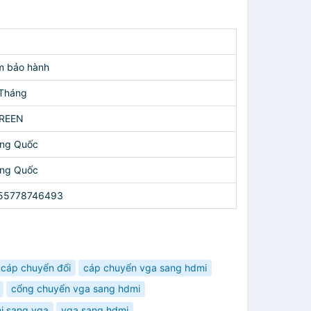
m bảo hành
 Tháng
REEN
ung Quốc
ung Quốc
55778746493
cáp chuyển đổi
cáp chuyển vga sang hdmi
cổng chuyển vga sang hdmi
i sang vga
vga sang hdmi