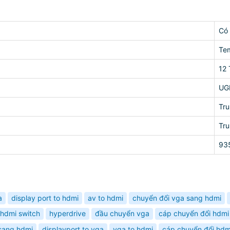
Có
Te
12
UG
Tr
Tr
93
a
display port to hdmi
av to hdmi
chuyển đổi vga sang hdmi
hdmi switch
hyperdrive
đầu chuyển vga
cáp chuyển đổi hdmi
sang hdmi
displayport to vga
vga to hdmi
cáp chuyển đổi hdm