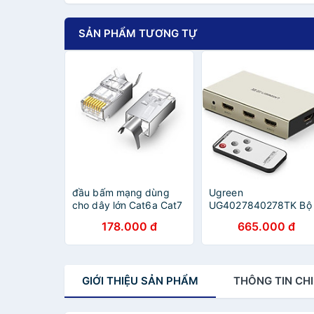
SẢN PHẨM TƯƠNG TỰ
đầu bấm mạng dùng
Ugreen
cho dây lớn Cat6a Cat7
UG4027840278TK Bộ
RJ45 LAN 8P8C Ugreen
gộp HDMI 3 vào 1 ra h
178.000 đ
665.000 đ
123PR70316NW bao có
trợ 4K x 2K vỏ hộp ki
10 chiếc hàng chính
cao cấp - HÀNG CHÍ
hãng
HÃNG
GIỚI THIỆU
SẢN PHẨM
THÔNG TIN
CHI