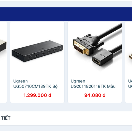
Ugreen
Ugreen
U
UG50710CM189TK Bộ
UG2011820118TK Màu
U
ỗ
gộp HDMI 5 vào 1
Đen Đầu chuyển đổi DVI
Đ
1.299.000 đ
94.080 đ
m
chuẩn HDMI 2.0 - HÀNG
24 + 1 sang HDMI âm -
M
NH
CHÍNH HÃNG
HÀNG CHÍNH HÃNG
H
 TIẾT