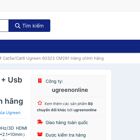
Tìm kiếm
0M Cat5e/Cat6 Ugreen 60323 CM291 Hàng chính hãng
 + Usb
Công ty:
ugreenonline
h hãng
Xem thêm các sản phẩm
Bộ
chuyển đổi khác
bởi
ugreenonline
của Ugreen
Giao hàng toàn quốc
60Hz/3D HDMI
.5*2.1*10mm）
Được kiểm tra hàng