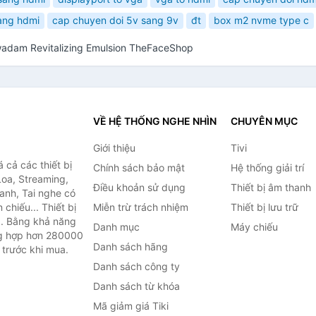
ang hdmi
cap chuyen doi 5v sang 9v
đt
box m2 nvme type c
adam Revitalizing Emulsion TheFaceShop
VỀ HỆ THỐNG NGHE NHÌN
CHUYÊN MỤC
Giới thiệu
Tivi
cả các thiết bị
Chính sách bảo mật
Hệ thống giải trí
Loa, Streaming,
Điều khoản sử dụng
Thiết bị âm thanh
anh, Tai nghe có
chiếu... Thiết bị
Miễn trừ trách nhiệm
Thiết bị lưu trữ
.. Bằng khả năng
Danh mục
Máy chiếu
ng hợp hơn 280000
Danh sách hãng
 trước khi mua.
Danh sách công ty
Danh sách từ khóa
Mã giảm giá Tiki