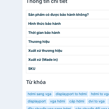
Thông tin chi tiết
Sản phẩm có được bảo hành không?
Hình thức bảo hành
Thời gian bảo hành
Thương hiệu
Xuất xứ thương hiệu
Xuất xứ (Made in)
SKU
Từ khóa
hdmi sang vga
displayport to hdmi
hdmi to vg
displayport
vga hdmi
cáp hdmi
dvi to vga
đầu chuyển vga sang hdmi
cáp chuyển đổi vga 