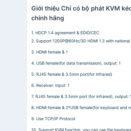
Giới thiệu Chỉ có bộ phát KVM 
chính hãng
1. HDCP 1.4 agreement & EDID/CEC
2. Support 1200P@60Hz/3D HDMI 1.3 with national
3. HDMI female & 1
4. USB female(for data transmission), output: 1
5. RJ45 female & 3.5mm port(for infrared)
6. Receiver: Input: 1
7. RJ45 female & 3.5mm port (for infrared), output: 
8. HDMI female & 2*USB female(for keyboard and 
9. Use TCP/IP Protocol
10. Support KVM function, you can use the keyboar