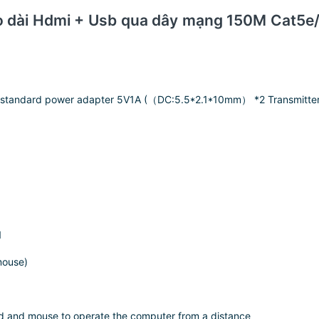
kéo dài Hdmi + Usb qua dây mạng 150M Cat
 standard power adapter 5V1A (（DC:5.5*2.1*10mm） *2 Transmitter:
1
mouse)
d and mouse to operate the computer from a distance