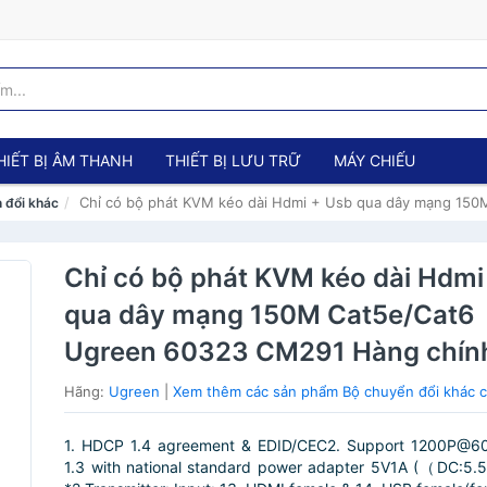
HIẾT BỊ ÂM THANH
THIẾT BỊ LƯU TRỮ
MÁY CHIẾU
Chỉ có bộ phát KVM kéo dài Hdmi + Usb qua dây mạng 15
 đổi khác
Chỉ có bộ phát KVM kéo dài Hdmi
qua dây mạng 150M Cat5e/Cat6
Ugreen 60323 CM291 Hàng chín
Hãng:
Ugreen
|
Xem thêm các sản phẩm Bộ chuyển đổi khác 
1. HDCP 1.4 agreement & EDID/CEC2. Support 1200P@
1.3 with national standard power adapter 5V1A (（DC:5